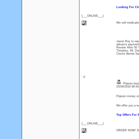
Looking For Ch
{___ONLINE___}
We sell medication
Jason Roy to rep
advance payment f
Review After 50 
Thouless, 84, Die
Clocks Bernie San
: 0
Pripsen buyi
25/04/2019 08:5
Pripsen money or
We offer you a wo
Top Offers For
{___ONLINE___}
ORDER NOW! Get 