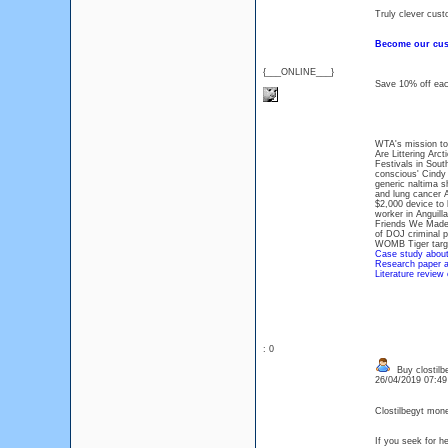
Truly clever cust
Become our cust
{___ONLINE___}
Save 10% off eac
WTA's mission to 
Are Littering Arc
Festivals in Sout
conscious' Cindy
generic naltima s
and lung cancer A
$2,000 device to 
worker in Anguil
Friends We Made 
of DOJ criminal p
WOMB Tiger targe
Case study about
Research paper ab
Literature review
: 0
Buy clostilbe
26/04/2019 07:4
Clostilbegyt mone
If you seek for he