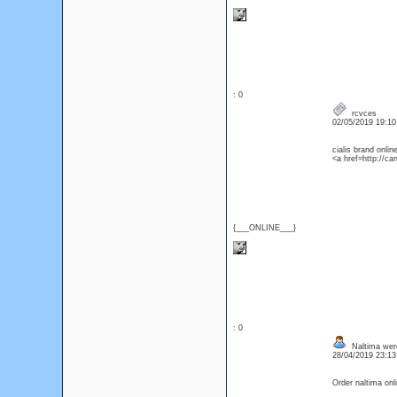
: 0
rcvces
02/05/2019 19:1
cialis brand onl
<a href=http://ca
{___ONLINE___}
: 0
Naltima were
28/04/2019 23:1
Order naltima onl