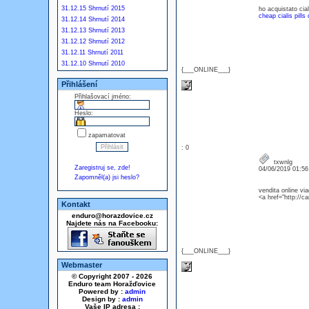
31.12.15 Shrnutí 2015
ho acquistato cia
cheap cialis pills 
31.12.14 Shrnutí 2014
31.12.13 Shrnutí 2013
31.12.12 Shrnutí 2012
31.12.11 Shrnutí 2011
31.12.10 Shrnutí 2010
{___ONLINE___}
Přihlášení
Přihlašovací jméno:
Heslo:
zapamatovat
: 0
txwnlg
Zaregistruj se, zde!
04/06/2019 01:5
Zapomněl(a) jsi heslo?
vendita online vi
<a href="http://c
Kontakt
enduro@horazdovice.cz
Najdete nás na Facebooku:
{___ONLINE___}
Webmaster
© Copyright 2007 - 2026
Enduro team Horažďovice
Powered by :
admin
Design by :
admin
Vaše IP adresa :