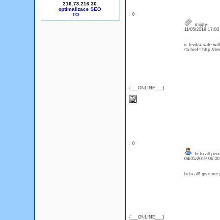
216.73.216.30
optimalizace SEO
: 0
mijqty
11/05/2019 17:0
is levitra safe wi
<a href="http://l
{___ONLINE___}
: 0
hi to all peo
04/05/2019 06:0
hi to all! give m
{___ONLINE___}