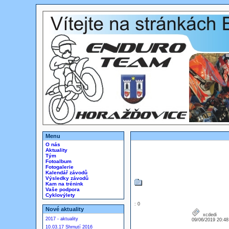
Menu
O nás
Aktuality
Tým
Fotoalbum
Fotogalerie
Kalendář závodů
Výsledky závodů
Kam na trénink
Vaše podpora
Cyklovýlety
: 0
Nové aktuality
xcdedi
2017 - aktuality
09/06/2019 20:4
10.03.17 Shrnutí 2016