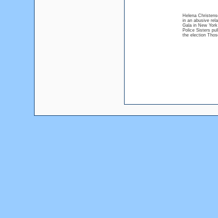
Helena Christens
in an abusive rel
Gala in New York
Police Sisters pu
the election Tho