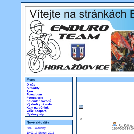
Menu
O nás
Aktuality
Tým
Fotoalbum
Fotogalerie
Kalendář závodů
Výsledky závodů
Kam na trénink
Vaše podpora
Cyklovýlety
: 0
Nové aktuality
Re: Kolkata 
2017 - aktuality
22/07/2026 14:5
10.03.17 Shrnutí 2016