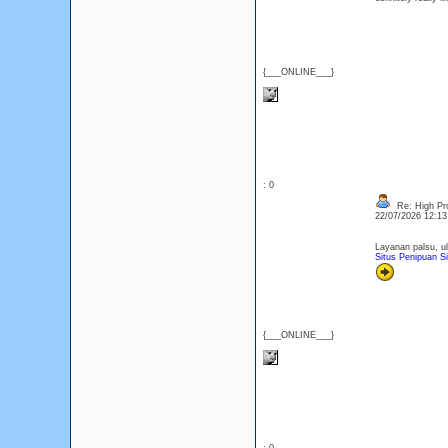
{___ONLINE___}
: 0
Re: High Pro
22/07/2026 12:1
Layanan palsu, u
Situs Penipuan Si
{___ONLINE___}