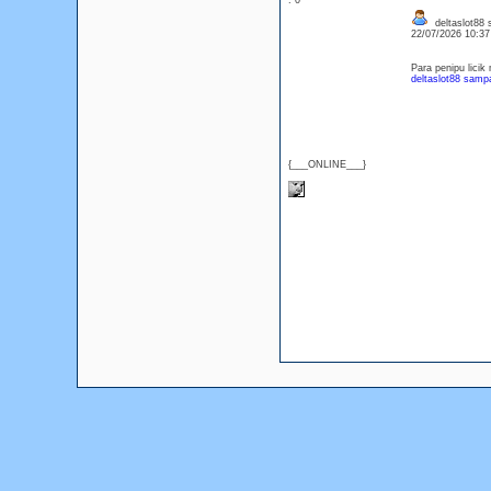
: 0
deltaslot88
22/07/2026 10:3
Para penipu licik
deltaslot88 samp
{___ONLINE___}