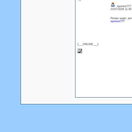
: 0
sponsor777
21/07/2026 11:4
Penipu sejati, pe
sponsor777
{___ONLINE___}