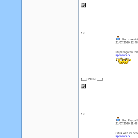
: 0
Re: maxslo
21/07/2026 12:4
Ini peringatan te
sponsor777
{___ONLINE___}
: 0
Re: Paypal 
21/07/2026 11:4
Situs web ini ben
sponsor777