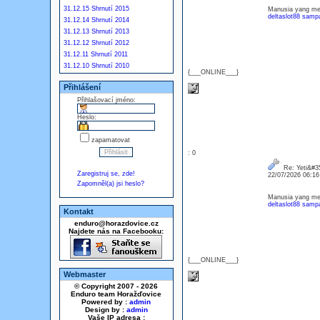
31.12.15 Shrnutí 2015
Manusia yang men
deltaslot88 samp
31.12.14 Shrnutí 2014
31.12.13 Shrnutí 2013
31.12.12 Shrnutí 2012
31.12.11 Shrnutí 2011
31.12.10 Shrnutí 2010
{___ONLINE___}
Přihlášení
Přihlašovací jméno:
Heslo:
zapamatovat
: 0
Re: Yeti&#35
Zaregistruj se, zde!
22/07/2026 06:1
Zapomněl(a) jsi heslo?
Manusia yang men
deltaslot88 samp
Kontakt
enduro@horazdovice.cz
Najdete nás na Facebooku:
{___ONLINE___}
Webmaster
© Copyright 2007 - 2026
Enduro team Horažďovice
Powered by :
admin
Design by :
admin
Vaše IP adresa :