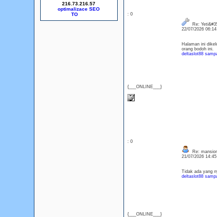
216.73.216.57
optimalizace SEO
: 0
Re: Yeti&#35
22/07/2026 06:1
Halaman ini dikel
orang bodoh ini.
deltaslot88 samp
{___ONLINE___}
: 0
Re: mansio
21/07/2026 14:4
Tidak ada yang n
deltaslot88 samp
{___ONLINE___}