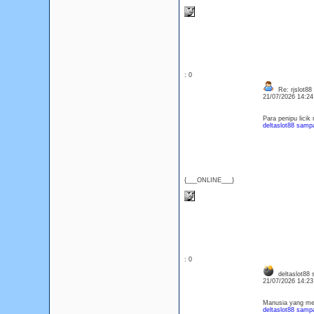
: 0
Re: rjslot88
21/07/2026 14:2
Para penipu licik
deltaslot88 samp
{___ONLINE___}
: 0
deltaslot88
21/07/2026 14:2
Manusia yang men
deltaslot88 samp