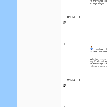
<a href="http://ge
testogel viagra
{___ONLINE___}
: 0
Purchase che
10/03/2016 05:0
cialis for women 
http://cialisonlin
<a href="http://ci
cialis generics c
{___ONLINE___}