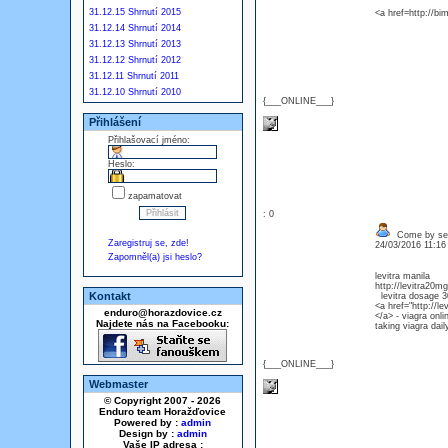
31.12.15 Shrnutí 2015
<a href=http://bi
31.12.14 Shrnutí 2014
31.12.13 Shrnutí 2013
31.12.12 Shrnutí 2012
31.12.11 Shrnutí 2011
31.12.10 Shrnutí 2010
{___ONLINE___}
Přihlášení
Přihlašovací jméno:
Heslo:
zapamatovat
: 0
Come by see
Zaregistruj se, zde!
24/03/2016 11:1
Zapomněl(a) jsi heslo?
levitra manila
http://levitra20mg
Kontakt
levitra dosage 3
<a href="http://le
enduro@horazdovice.cz
</a> - viagra onl
Najdete nás na Facebooku:
taking viagra dail
{___ONLINE___}
Webmaster
© Copyright 2007 - 2026
Enduro team Horažďovice
Powered by :
admin
Design by :
admin
Vaše IP adresa :