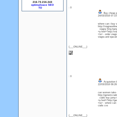
216.73.216.243
optimalizace SEO
: 0
Buy cheap p
24/03/2016 07:1
where can i buy v
http://viagraonl
viagra 5mg bang
<a href="http://
</a> - order viagr
viagra and ejacuk
{___ONLINE___}
: 0
Acquisition b
22/03/2016 09:2
can women take c
http://genericci
cialis buy jump 
<a href="http://
</a> - where can 
cialis cvs
{___ONLINE___}