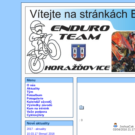
Menu
O nás
Aktuality
Tým
Fotoalbum
Fotogalerie
Kalendář závodů
Výsledky závodů
Kam na trénink
Vaše podpora
Cyklovýlety
: 0
Nové aktuality
JoshuaCak
2017 - aktuality
03/04/2016 21:1
10.03.17 Shrnutí 2016