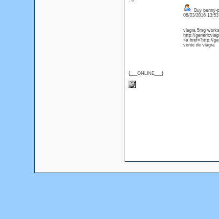
: 0
Buy penny-pin
08/03/2016 13:5
viagra 5mg work
http://genericvia
<a href="http://ge
vente de viagra
{___ONLINE___}