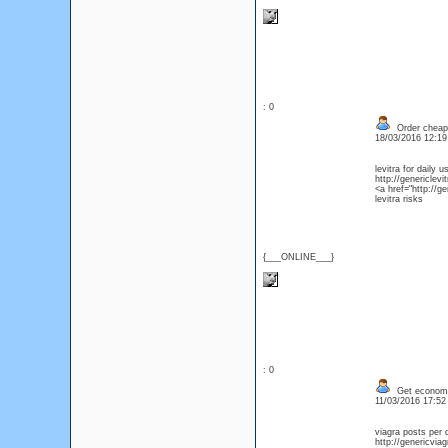
: 0
Order cheap 
18/03/2016 12:1
levitra for daily u
http://genericlevi
<a href="http://ge
levitra risks
{___ONLINE___}
: 0
Get economic
11/03/2016 17:5
viagra posts per 
http://genericvia