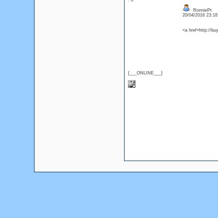
: 0
RonniePt
20/04/2016 23:1
<a href=http://bu
{___ONLINE___}