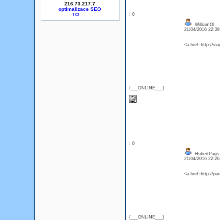
216.73.217.7
optimalizace SEO
: 0
WilliamOl
21/04/2016 22:3
<a href=http://vi
{___ONLINE___}
: 0
HubertPags
21/04/2016 22:2
<a href=http://pu
{___ONLINE___}