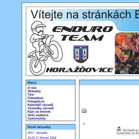
Menu
O nás
Aktuality
Tým
Fotoalbum
Fotogalerie
Kalendář závodů
Výsledky závodů
Kam na trénink
Vaše podpora
Cyklovýlety
: 0
Nové aktuality
MichaelFup
2017 - aktuality
21/04/2016 22:5
10.03.17 Shrnutí 2016