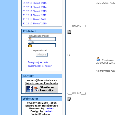
31.12.15 Shrnutí 2015
<a href=http://wh
31.12.14 Shrnutí 2014
31.12.13 Shrnutí 2013
31.12.12 Shrnutí 2012
31.12.11 Shrnutí 2011
31.12.10 Shrnutí 2010
{___ONLINE___}
Přihlášení
Přihlašovací jméno:
Heslo:
zapamatovat
: 0
Ronaldreep
Zaregistruj se, zde!
21/04/2016 22:4
Zapomněl(a) jsi heslo?
<a href=http://wa
Kontakt
enduro@horazdovice.cz
Najdete nás na Facebooku:
{___ONLINE___}
Webmaster
© Copyright 2007 - 2026
Enduro team Horažďovice
Powered by :
admin
Design by :
admin
Vaše IP adresa :