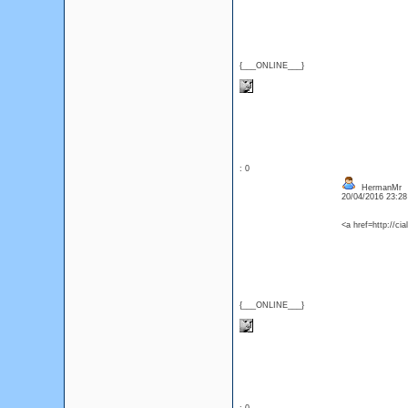
{___ONLINE___}
: 0
HermanMr
20/04/2016 23:2
<a href=http://ci
{___ONLINE___}