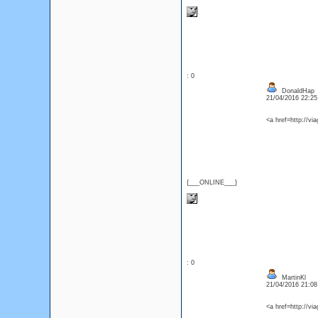
: 0
DonaldHap
21/04/2016 22:2
<a href=http://vi
{___ONLINE___}
: 0
MartinKl
21/04/2016 21:0
<a href=http://vi