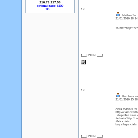
216.73.217.99
optimalizace SEO
: 0
MathewSn
21/01/2016 18:1
<a href=http://be
{___ONLINE___}
: 0
Purchase wor
21/01/2016 15:3
cialis tadalafil f
http://cialisovert
ibuprofen cialis 
<a href="http://ci
</a> - cials
buy silagra cialis
{___ONLINE___}