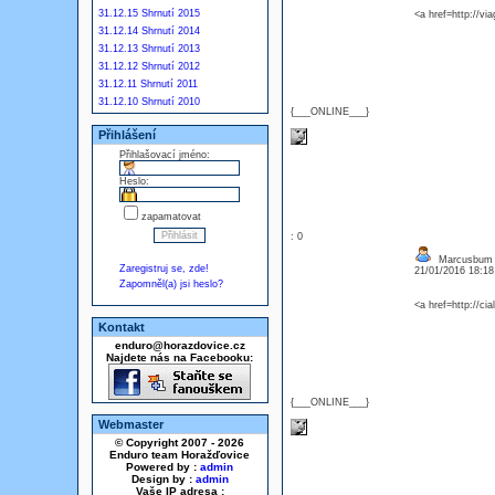
31.12.15 Shrnutí 2015
<a href=http://vi
31.12.14 Shrnutí 2014
31.12.13 Shrnutí 2013
31.12.12 Shrnutí 2012
31.12.11 Shrnutí 2011
31.12.10 Shrnutí 2010
{___ONLINE___}
Přihlášení
Přihlašovací jméno:
Heslo:
zapamatovat
: 0
Marcusbum
Zaregistruj se, zde!
21/01/2016 18:1
Zapomněl(a) jsi heslo?
<a href=http://ci
Kontakt
enduro@horazdovice.cz
Najdete nás na Facebooku:
{___ONLINE___}
Webmaster
© Copyright 2007 - 2026
Enduro team Horažďovice
Powered by :
admin
Design by :
admin
Vaše IP adresa :