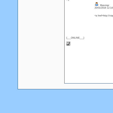
: 0
Marvinpr
20/01/2016 12:1
<a href=http://v
{___ONLINE___}