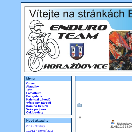
Menu
O nás
Aktuality
Tým
Fotoalbum
Fotogalerie
Kalendář závodů
Výsledky závodů
Kam na trénink
Vaše podpora
Cyklovýlety
: 0
Nové aktuality
Richardkev
2017 - aktuality
21/01/2016 18:2
10.03.17 Shrnutí 2016