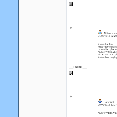
: 0
Tidiness stin
21/01/2016 02:2
levitra kaufen
http://genericlevi
canadian pharmacy
<a href="http://ge
</a> - mexican p
levitra buy displ
{___ONLINE___}
: 0
Danielgok
20/01/2016 12:2
<a href=http://v