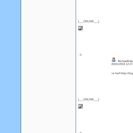
{___ONLINE___}
: 0
MichaelKida
20/01/2016 12:2
<a href=http://bu
{___ONLINE___}