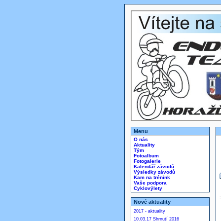
Menu
O nás
Aktuality
Tým
Fotoalbum
Fotogalerie
Kalendář závodů
Výsledky závodů
Kam na trénink
Vaše podpora
Cyklovýlety
Nové aktuality
2017 - aktuality
10.03.17 Shrnutí 2016