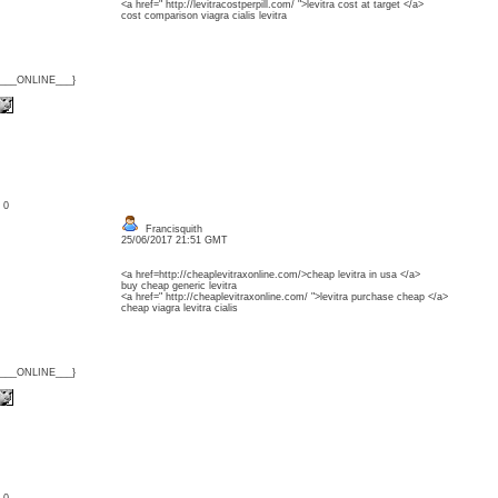
<a href=" http://levitracostperpill.com/ ">levitra cost at target </a>
cost comparison viagra cialis levitra
{___ONLINE___}
: 0
Francisquith
25/06/2017 21:51 GMT
<a href=http://cheaplevitraxonline.com/>cheap levitra in usa </a>
buy cheap generic levitra
<a href=" http://cheaplevitraxonline.com/ ">levitra purchase cheap </a>
cheap viagra levitra cialis
{___ONLINE___}