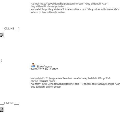
<a href=http://buysildenafilcitratexonline.com/>buy sildenafil </a>
buy sildenafil citrate powder
<a href=" http://buysildenafilcitratexonline.com/ ">buy sildenafil citrate </a>
where to buy sildenafil online
{___ONLINE___}
: 0
BlakeAnymn
26/06/2017 20:16 GMT
<a href=http://cheaptadalafilxonline.com/>cheap tadalafil 20mg </a>
cheap tadalafil online
<a href=" http://cheaptadalafilxonline.com/ ">cheap cost tadalafil online </a>
buy tadalafil online cheap
{___ONLINE___}