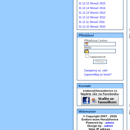
31.12.15 Shrnutí 2015
31.12.14 Shrnutí 2014
31.12.13 Shrnutí 2013
31.12.12 Shrnutí 2012
31.12.11 Shrnutí 2011
31.12.10 Shrnutí 2010
Přihlášení
Přihlašovací jméno:
Heslo:
zapamatovat
Zaregistruj se, zde!
Zapomněl(a) jsi heslo?
Kontakt
enduro@horazdovice.cz
Najdete nás na Facebooku:
Webmaster
© Copyright 2007 - 2026
Enduro team Horažďovice
Powered by :
admin
Design by :
admin
Vaše IP adresa :