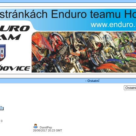
- Ostatní
: 0
DavidPep
26/06/2017 20:23 GMT