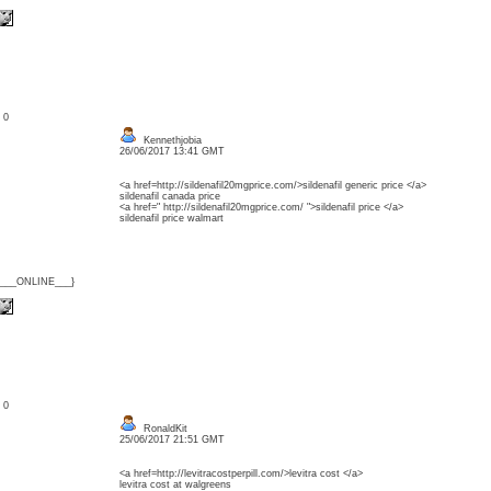
: 0
Kennethjobia
26/06/2017 13:41 GMT
<a href=http://sildenafil20mgprice.com/>sildenafil generic price </a>
sildenafil canada price
<a href=" http://sildenafil20mgprice.com/ ">sildenafil price </a>
sildenafil price walmart
{___ONLINE___}
: 0
RonaldKit
25/06/2017 21:51 GMT
<a href=http://levitracostperpill.com/>levitra cost </a>
levitra cost at walgreens