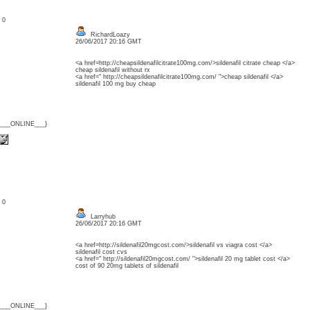
: 0
RichardLoazy
26/06/2017 20:16 GMT
<a href=http://cheapsildenafilcitrate100mg.com/>sildenafil citrate cheap </a>
cheap sildenafil without rx
<a href=" http://cheapsildenafilcitrate100mg.com/ ">cheap sildenafil </a>
sildenafil 100 mg buy cheap
{___ONLINE___}
: 0
Larryhub
26/06/2017 20:16 GMT
<a href=http://sildenafil20mgcost.com/>sildenafil vs viagra cost </a>
sildenafil cost cvs
<a href=" http://sildenafil20mgcost.com/ ">sildenafil 20 mg tablet cost </a>
cost of 90 20mg tablets of sildenafil
{___ONLINE___}