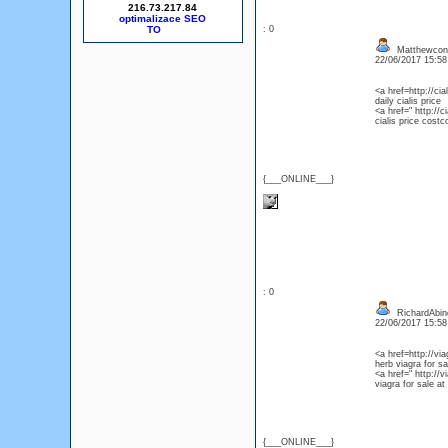
216.73.217.84
optimalizace SEO
: 0
Matthewcon
22/06/2017 15:5
<a href=http://ci
daily cialis price
<a href=" http://
cialis price costc
{___ONLINE___}
: 0
RichardAbin
22/06/2017 15:5
<a href=http://via
herb viagra for sa
<a href=" http://v
viagra for sale at
{___ONLINE___}