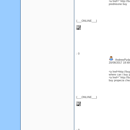
<a href=" http://
prednisone buy
{___ONLINE___}
: 0
AndrewPyd
20/06/2017 19:4
<a href=http://b
where can i buy 
<a href=" http://
buy propecia chea
{___ONLINE___}