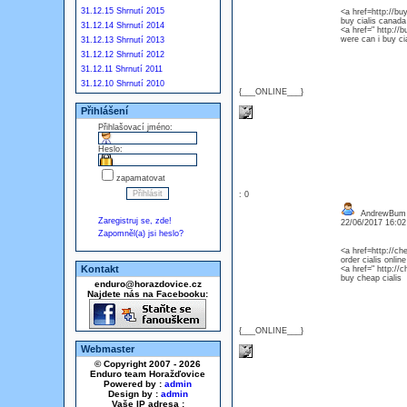
31.12.15 Shrnutí 2015
<a href=http://bu
buy cialis canada
31.12.14 Shrnutí 2014
<a href=" http://b
were can i buy cia
31.12.13 Shrnutí 2013
31.12.12 Shrnutí 2012
31.12.11 Shrnutí 2011
31.12.10 Shrnutí 2010
{___ONLINE___}
Přihlášení
Přihlašovací jméno:
Heslo:
zapamatovat
: 0
AndrewBum
Zaregistruj se, zde!
22/06/2017 16:0
Zapomněl(a) jsi heslo?
<a href=http://ch
order cialis onlin
Kontakt
<a href=" http://c
buy cheap cialis
enduro@horazdovice.cz
Najdete nás na Facebooku:
{___ONLINE___}
Webmaster
© Copyright 2007 - 2026
Enduro team Horažďovice
Powered by :
admin
Design by :
admin
Vaše IP adresa :