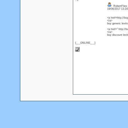
: 0
RobertFlies
19/06/2017 13:2
<a href=http://bu
</a>
buy generic levitr
<a href=" http://b
</a>
buy discount levit
{___ONLINE___}