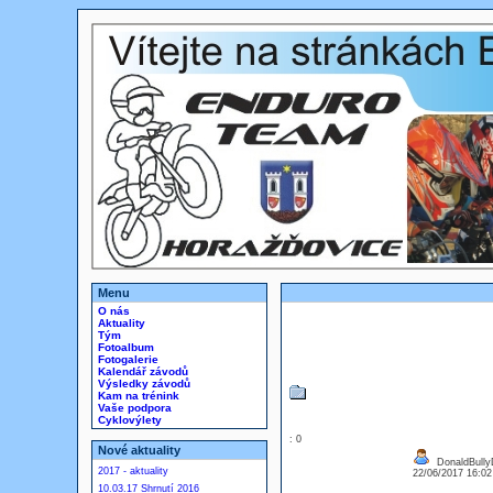
Menu
O nás
Aktuality
Tým
Fotoalbum
Fotogalerie
Kalendář závodů
Výsledky závodů
Kam na trénink
Vaše podpora
Cyklovýlety
: 0
Nové aktuality
DonaldBull
2017 - aktuality
22/06/2017 16:0
10.03.17 Shrnutí 2016