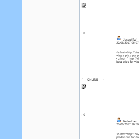
: 0
JosephTaf
22/06/2017 06:0
<a href=http://vi
viagra price per pi
<a href=" http://
best price for vi
{___ONLINE___}
: 0
RobertJam
20/06/2017 19:5
<a href=http://b
prednisone for do