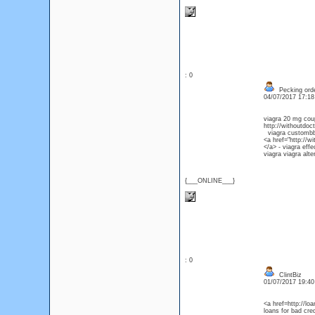
: 0
Pecking order
04/07/2017 17:1
viagra 20 mg co
http://withoutdoct
viagra custombb
<a href="http://wi
</a> - viagra effe
viagra viagra alte
{___ONLINE___}
: 0
ClintBiz
01/07/2017 19:4
<a href=http://lo
loans for bad cred