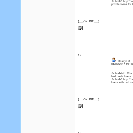
<a href=" http://
private loans for 
{___ONLINE___}
: 0
CaseyFat
01/07/2017 19:3
<a href=http://ba
bad credit loans
<a href=" http://
loans with bad cr
{___ONLINE___}