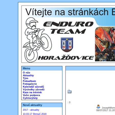
Menu
O nás
Aktuality
Tým
Fotoalbum
Fotogalerie
Kalendář závodů
Výsledky závodů
Kam na trénink
Vaše podpora
Cyklovýlety
: 0
Nové aktuality
JosephMorr
2017 - aktuality
08/07/2017 21:2
10.03.17 Shrnutí 2016