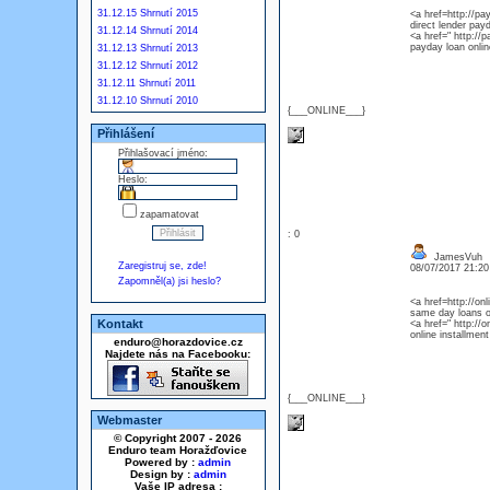
31.12.15 Shrnutí 2015
<a href=http://p
direct lender pay
31.12.14 Shrnutí 2014
<a href=" http://
payday loan onlin
31.12.13 Shrnutí 2013
31.12.12 Shrnutí 2012
31.12.11 Shrnutí 2011
31.12.10 Shrnutí 2010
{___ONLINE___}
Přihlášení
Přihlašovací jméno:
Heslo:
zapamatovat
: 0
JamesVuh
Zaregistruj se, zde!
08/07/2017 21:2
Zapomněl(a) jsi heslo?
<a href=http://on
same day loans o
Kontakt
<a href=" http://
online installmen
enduro@horazdovice.cz
Najdete nás na Facebooku:
{___ONLINE___}
Webmaster
© Copyright 2007 - 2026
Enduro team Horažďovice
Powered by :
admin
Design by :
admin
Vaše IP adresa :