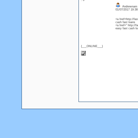
: 0
Andrewnam
01/07/2017 19:3
<a href=http://f
cash fast loans
<a href=" http://
easy fast cash l
{___ONLINE___}