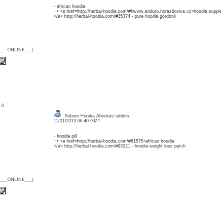
- african hoodia
++ <a href=http://herbal-hoodia.com/#hwww.enduro.horazdovice.cz>hoodia supp
</a> http://herbal-hoodia.com/#35374 - pure hoodia gordonii
{___ONLINE___}
: 0
Suborn Hoodia Absolute tablets
11/01/2013 06:40 GMT
- hoodia pill
++ <a href=http://herbal-hoodia.com/#61575>african hoodia
</a> http://herbal-hoodia.com/#93221 - hoodia weight loss patch
{___ONLINE___}