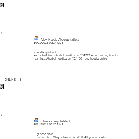
: 0
Allow Hoodia Absolute tablets
10/01/2013 08:14 GMT
- hoodia gordonni
++ <a href=http://herbal-hoodia.com/#51727>where to buy hoodia
</a> http://herbal-hoodia.com/#24400 - buy hoodia online
{___ONLINE___}
: 0
Fitness cheap tadalafil
10/01/2013 04:24 GMT
-- generic cialis
-- <a href=http://buycialisusa.com/#90643>generic cialis