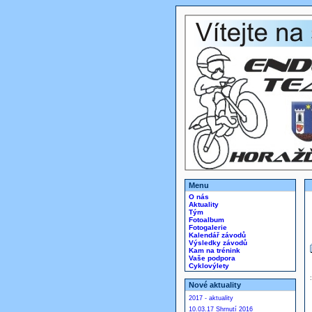
Menu
O nás
Aktuality
Tým
Fotoalbum
Fotogalerie
Kalendář závodů
Výsledky závodů
Kam na trénink
Vaše podpora
Cyklovýlety
Nové aktuality
2017 - aktuality
10.03.17 Shrnutí 2016