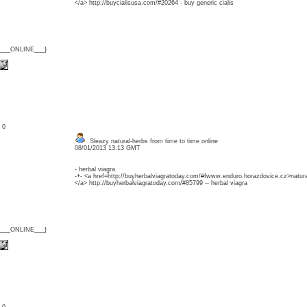
</a> http://buycialisusa.com/#20264 - buy generic cialis
{___ONLINE___}
: 0
Sleazy natural-herbs from time to time online
08/01/2013 13:13 GMT
- herbal viagra
-+- <a href=http://buyherbalviagratoday.com/#fwww.enduro.horazdovice.cz>natura
</a> http://buyherbalviagratoday.com/#85799 -- herbal viagra
{___ONLINE___}