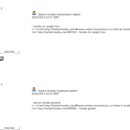
: 0
Suborn Hoodia Authoritative tablets
10/01/2013 23:37 GMT
- hoodia for weight loss
++ <a href=http://herbal-hoodia.com/#kwww.enduro.horazdovice.cz>african hoodi
</a> http://herbal-hoodia.com/#97413 - hoodia for weight loss
{___ONLINE___}
: 0
Suborn Hoodia Unalloyed tablets
10/01/2013 16:23 GMT
- african hoodia gordonii
++ <a href=http://herbal-hoodia.com/#hwww.enduro.horazdovice.cz>what is hood
</a> http://herbal-hoodia.com/#39845 - hoodia gordini
{___ONLINE___}