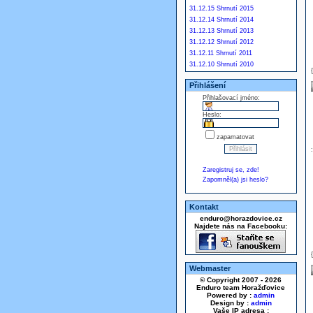
31.12.15 Shrnutí 2015
31.12.14 Shrnutí 2014
31.12.13 Shrnutí 2013
31.12.12 Shrnutí 2012
31.12.11 Shrnutí 2011
31.12.10 Shrnutí 2010
Přihlášení
Přihlašovací jméno:
Heslo:
zapamatovat
Zaregistruj se, zde!
Zapomněl(a) jsi heslo?
Kontakt
enduro@horazdovice.cz
Najdete nás na Facebooku:
Webmaster
© Copyright 2007 - 2026
Enduro team Horažďovice
Powered by :
admin
Design by :
admin
Vaše IP adresa :