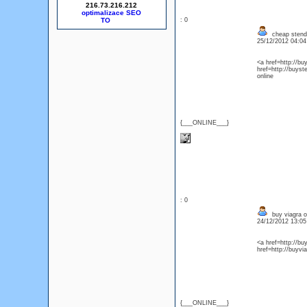
216.73.216.212
optimalizace SEO
: 0
cheap stend
25/12/2012 04:0
<a href=http://bu
href=http://buys
online
{___ONLINE___}
: 0
buy viagra o
24/12/2012 13:0
<a href=http://bu
href=http://buyvi
{___ONLINE___}