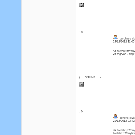
: 0
purchase vi
24/12/2012 11:0
<a href=http://bu
25 mg</a> , http
{___ONLINE___}
: 0
generic levi
21/12/2012 22:4
<a href=http://bu
href=http://buyle