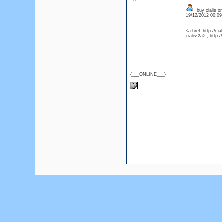
: 0
buy cialis on
19/12/2012 00:0
<a href=http://ci
cialis</a> , http:
{___ONLINE___}