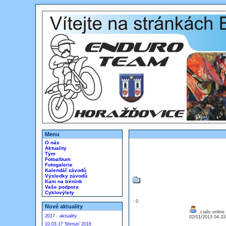
Menu
O nás
Aktuality
Tým
Fotoalbum
Fotogalerie
Kalendář závodů
Výsledky závodů
Kam na trénink
Vaše podpora
Cyklovýlety
: 0
Nové aktuality
cialis online
2017 - aktuality
02/01/2013 04:3
10.03.17 Shrnutí 2016