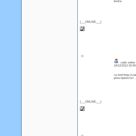
levitra
{___ONLINE___}
: 0
cialis online
19/12/2012 02:0
<a href=http://ci
prescription</a> ,
{___ONLINE___}