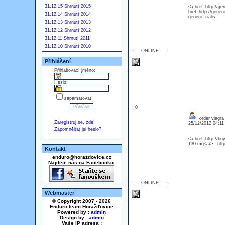
31.12.15 Shrnutí 2015
<a href=http://gen
href=http://gener
31.12.14 Shrnutí 2014
generic cialis
31.12.13 Shrnutí 2013
31.12.12 Shrnutí 2012
31.12.11 Shrnutí 2011
31.12.10 Shrnutí 2010
{___ONLINE___}
Přihlášení
Přihlašovací jméno:
Heslo:
zapamatovat
: 0
order viagra
Zaregistruj se, zde!
25/12/2012 04:1
Zapomněl(a) jsi heslo?
<a href=http://bu
130 mg</a> , http
Kontakt
enduro@horazdovice.cz
Najdete nás na Facebooku:
{___ONLINE___}
Webmaster
© Copyright 2007 - 2026
Enduro team Horažďovice
Powered by :
admin
Design by :
admin
Vaše IP adresa :