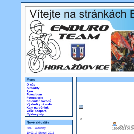
Menu
O nás
Aktuality
Tým
Fotoalbum
Fotogalerie
Kalendář závodů
Výsledky závodů
Kam na trénink
Vaše podpora
Cyklovýlety
: 0
Nové aktuality
buy lasix se
2017 - aktuality
12/06/2013 06:0
10.03.17 Shrnutí 2016