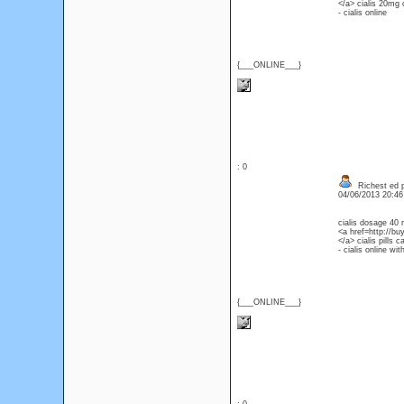
</a> cialis 20mg
- cialis online
{___ONLINE___}
: 0
Richest ed pi
04/06/2013 20:4
cialis dosage 40
<a href=http://buy
</a> cialis pills 
- cialis online wit
{___ONLINE___}