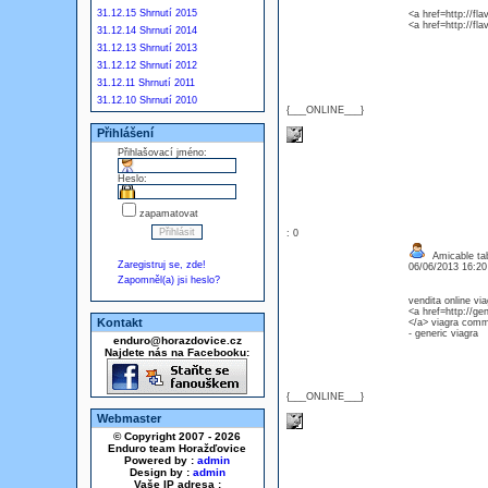
31.12.15 Shrnutí 2015
<a href=http://fl
<a href=http://fl
31.12.14 Shrnutí 2014
31.12.13 Shrnutí 2013
31.12.12 Shrnutí 2012
31.12.11 Shrnutí 2011
31.12.10 Shrnutí 2010
{___ONLINE___}
Přihlášení
Přihlašovací jméno:
Heslo:
zapamatovat
: 0
Amicable tab
Zaregistruj se, zde!
06/06/2013 16:2
Zapomněl(a) jsi heslo?
vendita online via
<a href=http://ge
Kontakt
</a> viagra comm
- generic viagra
enduro@horazdovice.cz
Najdete nás na Facebooku:
{___ONLINE___}
Webmaster
© Copyright 2007 - 2026
Enduro team Horažďovice
Powered by :
admin
Design by :
admin
Vaše IP adresa :