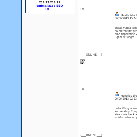
216.73.216.21
optimalizace SEO
: 0
Kindly tabs l
06/06/2013 15:4
cheap viagra tadal
<a href=http://ge
</a> dapoxetine v
- generic viagra
{___ONLINE___}
: 0
generics dru
06/06/2013 02:2
cialis 20mg revie
<a href=http://bu
</a> cialis back 
- cialis online no 
{___ONLINE___}