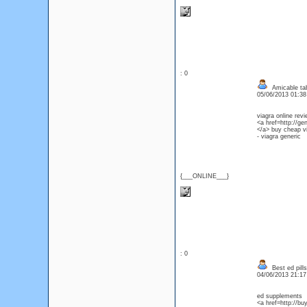
: 0
Amicable tabs
05/06/2013 01:3
viagra online rev
<a href=http://ge
</a> buy cheap v
- viagra generic
{___ONLINE___}
: 0
Best ed pill
04/06/2013 21:1
ed supplements
<a href=http://buy