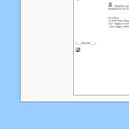
: 0
Generics pro
04/06/2013 05:2
ed clinics
<a href=http://bu
</a> viagra vs liv
- buy viagra onlin
{___ONLINE___}