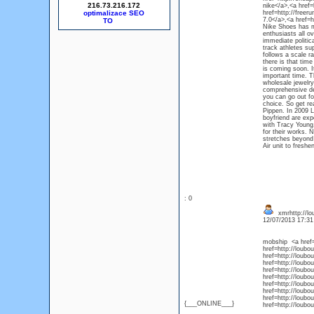
216.73.216.172
nike</a>,<a href=
optimalizace SEO
href=http://freer
7.0</a>,<a href=h
Nike Shoes has ma
enthusiasts all o
immediate politic
track athletes su
follows a scale r
there is that tim
is coming soon. I
important time. Th
wholesale jewelry
comprehensive deg
you can go out for
choice. So get re
Pippen. In 2009 L
boyfriend are expe
with Tracy Young,
for their works. 
stretches beyond 
Air unit to freshe
: 0
xmrhttp://lo
12/07/2013 17:3
mobship <a href=
href=http://loubo
href=http://loub
href=http://loubo
href=http://loub
href=http://loub
href=http://loubo
href=http://loubo
href=http://loubo
{___ONLINE___}
href=http://loubo