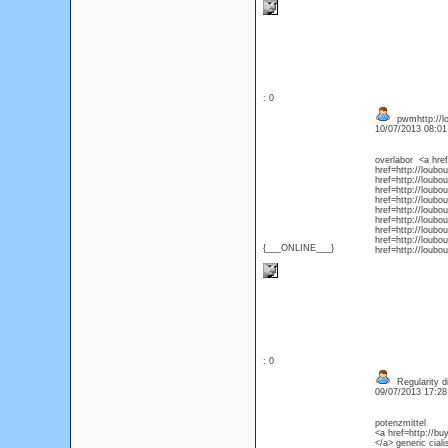
: 0
pwmhttp://lo
10/07/2013 08:0
overlabor <a hre
href=http://loub
href=http://loub
href=http://loub
href=http://loubo
href=http://loub
href=http://loub
href=http://loubo
href=http://loubo
{___ONLINE___}
href=http://loub
: 0
Regularity dim
09/07/2013 17:2
potenzmittel
<a href=http://bu
</a> generic ciali