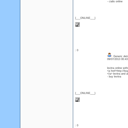
- cialis online
{___ONLINE___}
: 0
Generic detra
09/07/2013 00:4
levitra online wit
<a href=http://bu
</a> levitra and a
- buy levitra
{___ONLINE___}
: 0