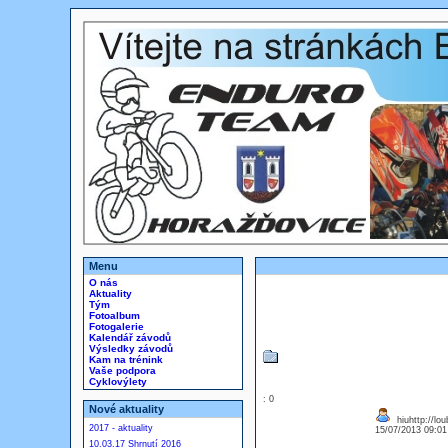
Menu
O nás
Aktuality
Tým
Fotoalbum
Fotogalerie
Kalendář závodů
Výsledky závodů
Kam na trénink
Vaše podpora
Cyklovýlety
: 0
Nové aktuality
hiuhttp://lo
2017 - aktuality
15/07/2013 09:0
10.03.17 Shrnutí 2016