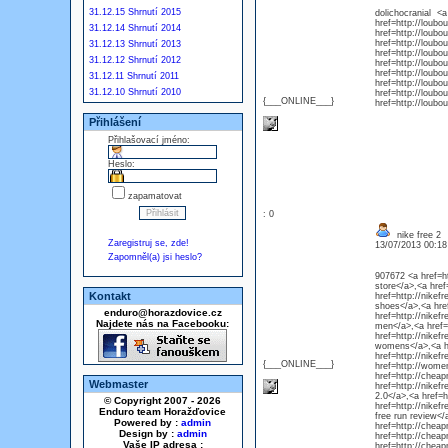
31.12.15 Shrnutí 2015
dolichocranial <a
href=http://loub
31.12.14 Shrnutí 2014
href=http://loub
href=http://loub
31.12.13 Shrnutí 2013
href=http://loubo
31.12.12 Shrnutí 2012
href=http://loubo
href=http://loubo
31.12.11 Shrnutí 2011
href=http://loubo
31.12.10 Shrnutí 2010
href=http://loubo
{___ONLINE___}
href=http://loub
Přihlášení
Přihlašovací jméno:
Heslo:
zapamatovat
: 0
nike free 2
Zaregistruj se, zde!
13/07/2013 00:1
Zapomněl(a) jsi heslo?
907672 <a href=ht
store</a>,<a hre
Kontakt
href=http://nikef
shoes</a>,<a href
enduro@horazdovice.cz
href=http://nikef
Najdete nás na Facebooku:
men</a>,<a href=
href=http://nikef
womens</a>,<a hr
href=http://nikef
{___ONLINE___}
href=http://wome
href=http://cheap
Webmaster
href=http://nikef
2.0</a>,<a href=h
© Copyright 2007 - 2026
href=http://nikef
Enduro team Horažďovice
free run review</
Powered by :
admin
href=http://cheap
Design by :
admin
href=http://chea
Vaše IP adresa :
href=http://chea