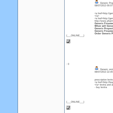
Generic Pro
08/07/2013 00:0
<a href=http://ge
</a>
<a href=http://ge
http://www.pharm
Generic Finaste
When will Gener
Generic Propeci
Generic Finaste
Order Generic 
{___ONLINE___}
: 0
Generic omit 
06/07/2013 22:4
prescription levitr
<a href=http://buy
</a> levitra and 
- buy levitra
{___ONLINE___}