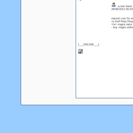
: 0
a-one lower e
28/06/2013 00:0
natural cure for e
<a href=http://bu
</a> viagra natur
- buy viagra onlin
{___ONLINE___}