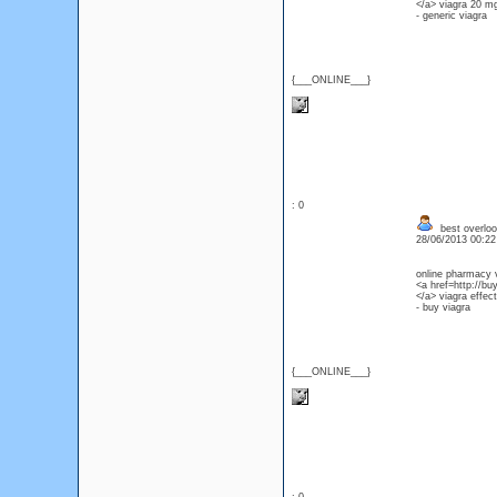
</a> viagra 20 m
- generic viagra
{___ONLINE___}
: 0
best overlook
28/06/2013 00:2
online pharmacy 
<a href=http://bu
</a> viagra effect
- buy viagra
{___ONLINE___}