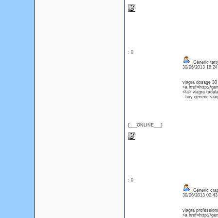
: 0
Generic tatty
30/06/2013 18:2
viagra dosage 30
<a href=http://ge
</a> viagra tadala
- buy generic via
{___ONLINE___}
: 0
Generic crap
30/06/2013 00:4
viagra professiona
<a href=http://ge