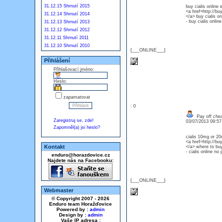
31.12.15 Shrnutí 2015
buy cialis online 
<a href=http://buy
31.12.14 Shrnutí 2014
</a> buy cialis on
- buy cialis online
31.12.13 Shrnutí 2013
31.12.12 Shrnutí 2012
31.12.11 Shrnutí 2011
31.12.10 Shrnutí 2010
{___ONLINE___}
Přihlášení
Přihlašovací jméno:
Heslo:
zapamatovat
: 0
Pay off cheap
Zaregistruj se, zde!
03/07/2013 09:5
Zapomněl(a) jsi heslo?
cialis 10mg or 20
<a href=http://buy
Kontakt
</a> where to buy 
- cialis online no 
enduro@horazdovice.cz
Najdete nás na Facebooku:
{___ONLINE___}
Webmaster
© Copyright 2007 - 2026
Enduro team Horažďovice
Powered by :
admin
Design by :
admin
Vaše IP adresa :