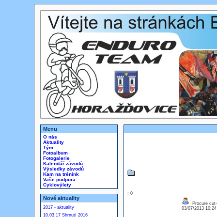
Menu
O nás
Aktuality
Tým
Fotoalbum
Fotogalerie
Kalendář závodů
Výsledky závodů
Kam na trénink
Vaše podpora
Cyklovýlety
: 0
Nové aktuality
Procure cut-p
2017 - aktuality
03/07/2013 10:2
10.03.17 Shrnutí 2016