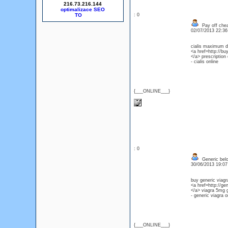
216.73.216.144
optimalizace SEO
: 0
Pay off cheap
02/07/2013 22:3
cialis maximum 
<a href=http://bu
</a> prescription 
- cialis online
{___ONLINE___}
: 0
Generic belo
30/06/2013 19:0
buy generic viagr
<a href=http://ge
</a> viagra 5mg g
- generic viagra o
{___ONLINE___}