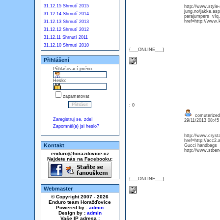
31.12.15 Shrnutí 2015
http://www.style
jung.no/jakke.as
31.12.14 Shrnutí 2014
parajumpers vIq,
href=http://www.
31.12.13 Shrnutí 2013
31.12.12 Shrnutí 2012
31.12.11 Shrnutí 2011
31.12.10 Shrnutí 2010
{___ONLINE___}
Přihlášení
Přihlašovací jméno:
Heslo:
zapamatovat
: 0
comuterized
Zaregistruj se, zde!
29/11/2013 08:4
Zapomněl(a) jsi heslo?
http://www.cryst
href=http://acc2.
Kontakt
Gucci handbags k
http://www.stbene
enduro@horazdovice.cz
Najdete nás na Facebooku:
{___ONLINE___}
Webmaster
© Copyright 2007 - 2026
Enduro team Horažďovice
Powered by :
admin
Design by :
admin
Vaše IP adresa :