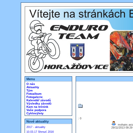
Menu
O nás
Aktuality
Tým
Fotoalbum
Fotogalerie
Kalendář závodů
Výsledky závodů
Kam na trénink
Vaše podpora
Cyklovýlety
: 0
Nové aktuality
mohairs asia
2017 - aktuality
29/11/2013 09:2
10.03.17 Shrnutí 2016