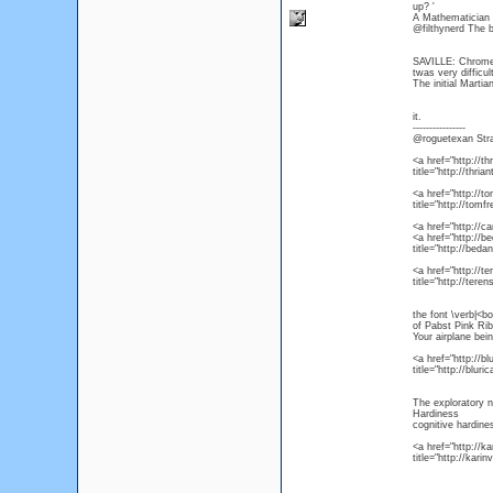
up? '
A Mathematician (
@filthynerd The b
SAVILLE: Chrome-p
twas very difficul
The initial Martia
it.
----------------
@roguetexan Stran
<a href="http://th
title="http://thri
<a href="http://t
title="http://tom
<a href="http://
<a href="http://b
title="http://bed
<a href="http://t
title="http://ter
the font \verb|<
of Pabst Pink Ri
Your airplane bein
<a href="http://bl
title="http://blur
The exploratory n
Hardiness
cognitive hardine
<a href="http://
title="http://ka