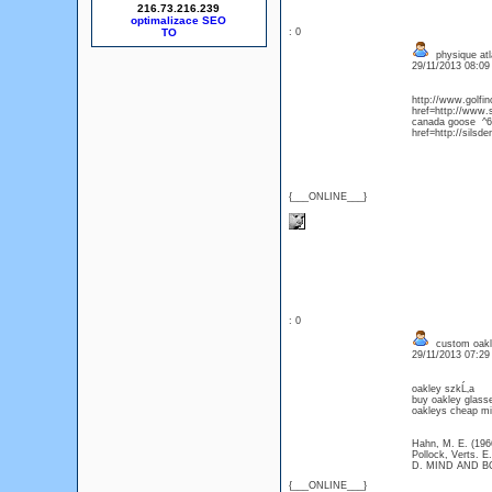
216.73.216.239
optimalizace SEO
: 0
physique atl
29/11/2013 08:0
http://www.golfi
href=http://www.s
canada goose ^6h 
href=http://silsd
{___ONLINE___}
: 0
custom oakle
29/11/2013 07:2
oakley szkĹ‚a
buy oakley glasse
oakleys cheap mil
Hahn, M. E. (1966
Pollock, Verts. E
D. MIND AND B
{___ONLINE___}