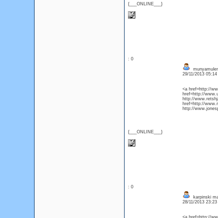
{___ONLINE___}
: 0
munyamuleng
29/11/2013 05:1
<a href=http://w
href=http://www.
http://www.retsh
href=http://www.
http://www.jon
{___ONLINE___}
: 0
karpinski m
28/11/2013 23:2
<a href=http://w