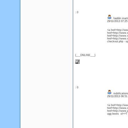
: 0
haddin martin
29/11/2013 07:2
<a href=http://
href=http://www.
href=http://www.
href=http://www.
checkout.php - 
{___ONLINE___}
: 0
mdofication
29/11/2013 06:5
<a href=http://w
href=http://www.
href=http://www.
ugg boots oI<=T 