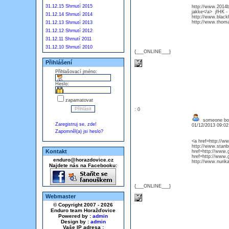
31.12.15 Shrnutí 2015
http://www.2014b
jakke</a> jfHK -
31.12.14 Shrnutí 2014
http://www.black
http://www.thoma
31.12.13 Shrnutí 2013
31.12.12 Shrnutí 2012
31.12.11 Shrnutí 2011
31.12.10 Shrnutí 2010
{___ONLINE___}
Přihlášení
Přihlašovací jméno:
Heslo:
zapamatovat
: 0
someone bot
Zaregistruj se, zde!
01/12/2013 09:0
Zapomněl(a) jsi heslo?
<a href=http://
http://www.stan
Kontakt
href=http://www.g
href=http://www.
enduro@horazdovice.cz
http://www.nuri
Najdete nás na Facebooku:
{___ONLINE___}
Webmaster
© Copyright 2007 - 2026
Enduro team Horažďovice
Powered by :
admin
Design by :
admin
Vaše IP adresa :