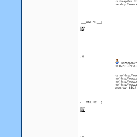
for cheap</a> 0z
href=http://www
{___ONLINE___}
: 0
unzappables 
30/11/2013 21:3
<a href=http://
href=http://www
href=http://www
href=http://www.
boots</a> 8$\1?
{___ONLINE___}