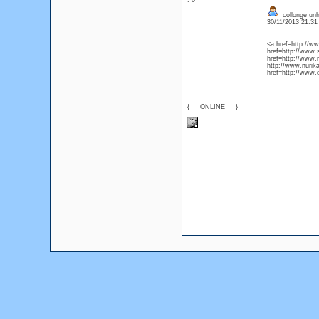
: 0
collonge unh
30/11/2013 21:3
<a href=http://
href=http://www.
href=http://www.
http://www.nuri
href=http://www.
{___ONLINE___}