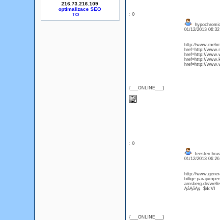
216.73.216.109
optimalizace SEO
: 0
hypochromic
01/12/2013 06:3
http://www.mehme
href=http://www.
href=http://www
href=http://www
href=http://www
{___ONLINE___}
: 0
feesten hr
01/12/2013 06:2
http://www.gener
billige parajump
arnsberg.de/well
ĄáĄóĄş $4cVI
{___ONLINE___}