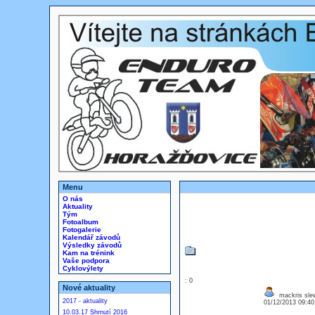
Menu
O nás
Aktuality
Tým
Fotoalbum
Fotogalerie
Kalendář závodů
Výsledky závodů
Kam na trénink
Vaše podpora
Cyklovýlety
: 0
Nové aktuality
mackris slew
2017 - aktuality
01/12/2013 09:4
10.03.17 Shrnutí 2016