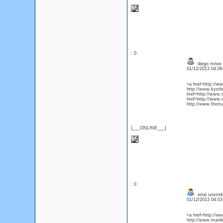
: 0
diego mnse 
01/12/2013 04:0
<a href=http://w
http://www.kystl
href=http://www.
href=http://www.
http://www.thoma
{___ONLINE___}
: 0
ertai unstri
01/12/2013 04:0
<a href=http://
http://www.manil