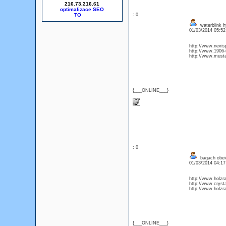
216.73.216.61
optimalizace SEO
: 0
waterblink h
01/03/2014 05:5
http://www.nevisp
http://www.1906-
http://www.must
{___ONLINE___}
: 0
bagach obei
01/03/2014 04:1
http://www.holzr
http://www.cryst
http://www.holzra
{___ONLINE___}