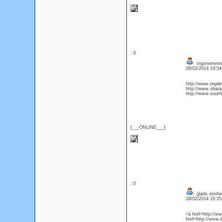
: 0
trigonometri
28/02/2014 19:5
http://www.tegde
http://www.nbara
http://www.sout
{___ONLINE___}
: 0
glads strohe
28/02/2014 16:3
<a href=http://w
href=http://www.b