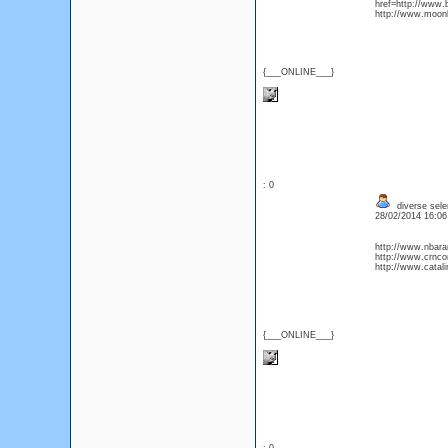
href=http://www.
http://www.moonl
{___ONLINE___}
: 0
diverse sele
28/02/2014 16:0
http://www.nbara
http://www.crncon
http://www.catali
{___ONLINE___}