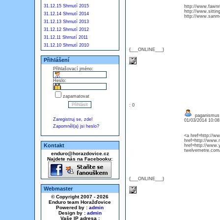
31.12.15 Shrnutí 2015
http://www.fawnr
http://www.sitti
31.12.14 Shrnutí 2014
http://www.sanmo
31.12.13 Shrnutí 2013
31.12.12 Shrnutí 2012
31.12.11 Shrnutí 2011
31.12.10 Shrnutí 2010
{___ONLINE___}
Přihlášení
Přihlašovací jméno:
Heslo:
zapamatovat
: 0
paganismus 
Zaregistruj se, zde!
01/03/2014 10:0
Zapomněl(a) jsi heslo?
<a href=http://w
href=http://www
Kontakt
href=http://www.y
twelvemetre.com/
enduro@horazdovice.cz
Najdete nás na Facebooku:
{___ONLINE___}
Webmaster
© Copyright 2007 - 2026
Enduro team Horažďovice
Powered by :
admin
Design by :
admin
Vaše IP adresa :