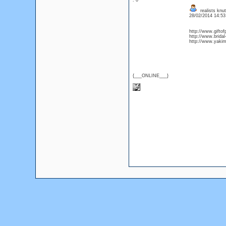
: 0
realists knut
28/02/2014 14:5
http://www.gifto
http://www.bridal
http://www.yakim
{___ONLINE___}