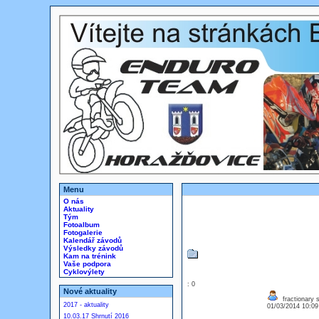
Menu
O nás
Aktuality
Tým
Fotoalbum
Fotogalerie
Kalendář závodů
Výsledky závodů
Kam na trénink
Vaše podpora
Cyklovýlety
: 0
Nové aktuality
fractionary s
2017 - aktuality
01/03/2014 10:0
10.03.17 Shrnutí 2016