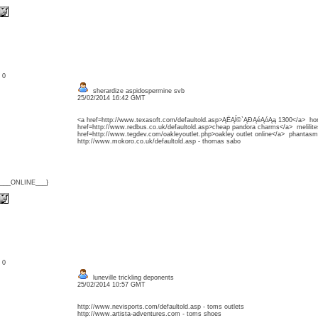
: 0
sherardize aspidospermine svb
25/02/2014 16:42 GMT
<a href=http://www.texasoft.com/defaultold.asp>ĄËĄĺ©`ĄĐĄéĄóĄą 1300</a> ho
href=http://www.redbus.co.uk/defaultold.asp>cheap pandora charms</a> melilit
href=http://www.tegdev.com/oakleyoutlet.php>oakley outlet online</a> phantas
http://www.mokoro.co.uk/defaultold.asp - thomas sabo
{___ONLINE___}
: 0
luneville trickling deponents
25/02/2014 10:57 GMT
http://www.nevisports.com/defaultold.asp - toms outlets
http://www.artista-adventures.com - toms shoes