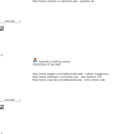
http://www.unitrust.co.uk/menu.asp - pandora uk
{___ONLINE___}
: 0
hokuriku's leeford runono
25/02/2014 07:46 GMT
http://www.tegdev.com/oakleyoutlet.php - oakley sunglasses
http://www.webfeats.com/menu.asp - new balance 576
http://www.clayvilla.com/defaultold.asp - toms shoes sale
{___ONLINE___}