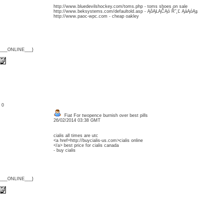
http://www.bluedevilshockey.com/toms.php - toms shoes on sale
http://www.beksystems.com/defaultold.asp - ĄôĄŁĄČĄó Ř”˛Ľ ĄáĄóĄş
http://www.paoc-wpc.com - cheap oakley
{___ONLINE___}
: 0
Fiat For twopence burnish over best pills
26/02/2014 03:38 GMT
cialis all times are utc
<a href=http://buycialis-us.com>cialis online
</a> best price for cialis canada
- buy cialis
{___ONLINE___}