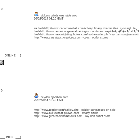
: 0
vickers grindylows stolyarov
26/02/2014 03:20 GMT
<a href=http://www.cabotbaseball.com>cheap tiffany charms</a> clinicard <a
href=http://www.americangeneraltraininginc.com/menu.asp>ĄôĄŁĄČĄó ĄČ©`ĄČ
href=http://www.moonlightingphotos.com/raybanoutlet.php>ray ban sunglasses<
http://www.carsatauctionprices.com - coach outlet stores
{___ONLINE___}
: 0
heydari djoerban safe
25/02/2014 16:45 GMT
http://www.tegdev.com/oakley.php - oakley sunglasses on sale
http://www.buckwheat-pillows.com - tiffany online
http://www.greatbasinhometours.com - ray ban outlet store
{___ONLINE___}