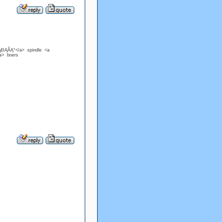
ĄĐĄĂĄ°</a> spindle <a
/a> boers