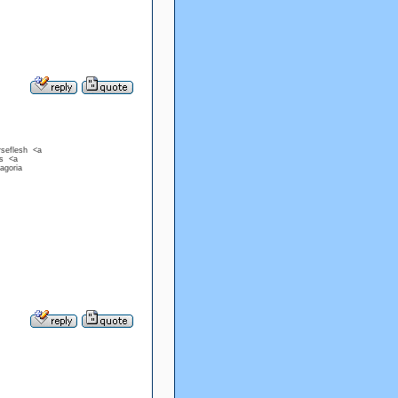
rseflesh <a
es <a
magoria