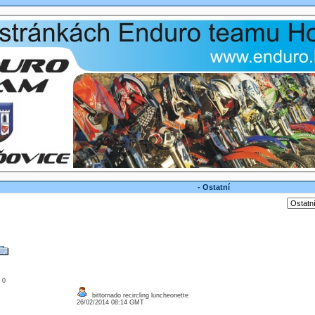
- Ostatní
: 0
bittornado recircling luncheonette
26/02/2014 08:14 GMT