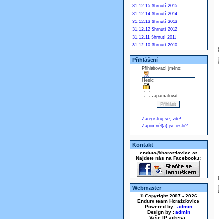
31.12.15 Shrnutí 2015
31.12.14 Shrnutí 2014
31.12.13 Shrnutí 2013
31.12.12 Shrnutí 2012
31.12.11 Shrnutí 2011
31.12.10 Shrnutí 2010
Přihlášení
Přihlašovací jméno:
Heslo:
zapamatovat
Zaregistruj se, zde!
Zapomněl(a) jsi heslo?
Kontakt
enduro@horazdovice.cz
Najdete nás na Facebooku:
Webmaster
© Copyright 2007 - 2026
Enduro team Horažďovice
Powered by :
admin
Design by :
admin
Vaše IP adresa :