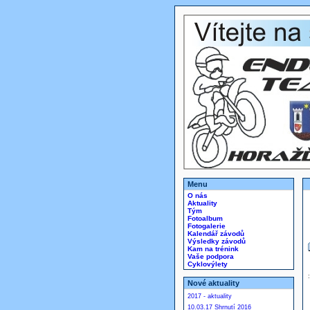
Menu
O nás
Aktuality
Tým
Fotoalbum
Fotogalerie
Kalendář závodů
Výsledky závodů
Kam na trénink
Vaše podpora
Cyklovýlety
Nové aktuality
2017 - aktuality
10.03.17 Shrnutí 2016