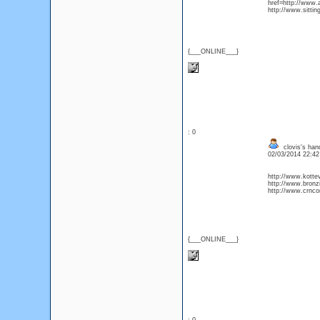
href=http://ww
http://www.sittin
{___ONLINE___}
: 0
clovis's han
02/03/2014 22:4
http://www.kotte
http://www.bronzi
http://www.crncon
{___ONLINE___}