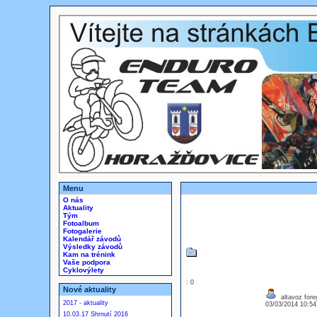
Menu
O nás
Aktuality
Tým
Fotoalbum
Fotogalerie
Kalendář závodů
Výsledky závodů
Kam na trénink
Vaše podpora
Cyklovýlety
: 0
Nové aktuality
altavoz fore
2017 - aktuality
03/03/2014 10:5
10.03.17 Shrnutí 2016