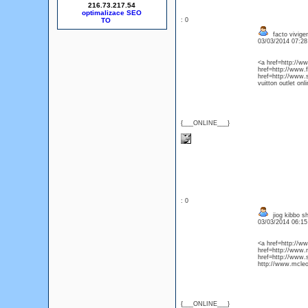
216.73.217.54
optimalizace SEO
: 0
facto vivige
03/03/2014 07:2
<a href=http://w
href=http://www.f
href=http://www.
vuitton outlet onli
{___ONLINE___}
: 0
jiog kibbo sh
03/03/2014 06:1
<a href=http://w
href=http://www.
href=http://www
http://www.mcleo
{___ONLINE___}