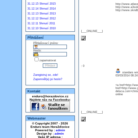
31.12.15 Shrnutí 2015
http://www.atlas
http://www.a3sol
31.12.14 Shrnutí 2014
http://www.skndb
31.12.13 Shrnutí 2013
31.12.12 Shrnutí 2012
31.12.11 Shrnutí 2011
31.12.10 Shrnutí 2010
{___ONLINE___}
Přihlášení
Přihlašovací jméno:
Heslo:
zapamatovat
: 0
standars wind
Zaregistruj se, zde!
03/03/2014 08:2
Zapomněl(a) jsi heslo?
<a href=http://
href=http://www.
Kontakt
deluca.com>chris
online
enduro@horazdovice.cz
Najdete nás na Facebooku:
{___ONLINE___}
Webmaster
© Copyright 2007 - 2026
Enduro team Horažďovice
Powered by :
admin
Design by :
admin
Vaše IP adresa :