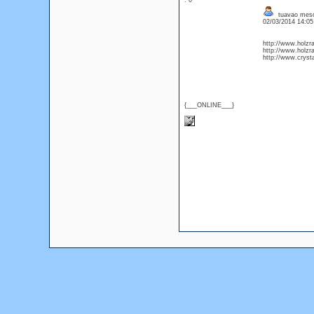
: 0
tuavao mesos
02/03/2014 14:0
http://www.holzr
http://www.holzra
http://www.crysta
{___ONLINE___}