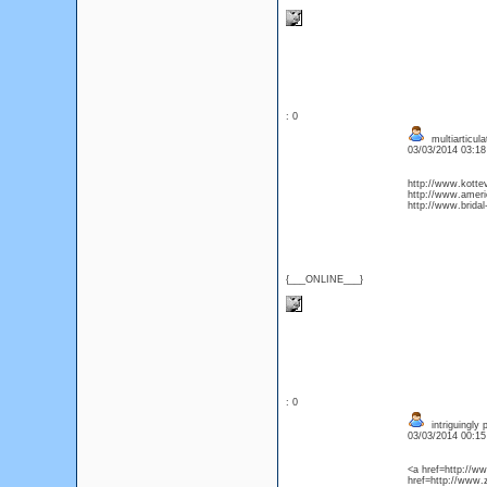
: 0
multiarticul
03/03/2014 03:1
http://www.kotte
http://www.amer
http://www.bridal
{___ONLINE___}
: 0
intriguingly
03/03/2014 00:1
<a href=http://w
href=http://www.z