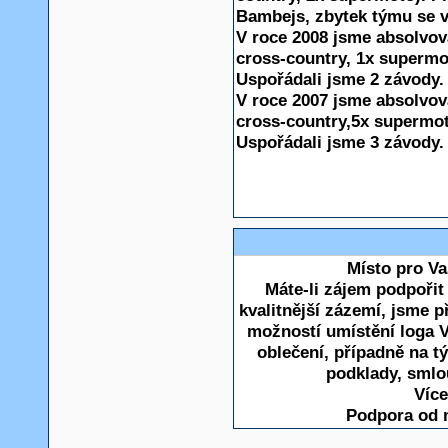
Bambejs, zbytek týmu se v
V roce 2008 jsme absolvov
cross-country, 1x supermoto
Uspořádali jsme 2 závody.
V roce 2007 jsme absolvov
cross-country,5x supermoto
Uspořádali jsme 3 závody.
Místo pro Va
Máte-li zájem podpoři
kvalitnější zázemí, jsme 
možností umístění loga V
oblečení, případně na 
podklady, smlo
Více
Podpora od 