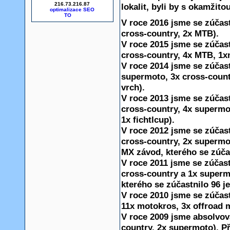
216.73.216.87
lokalit, byli by s okamžito
optimalizace SEO
V roce 2016 jsme se zúčast
cross-country
, 2x MTB).
V roce 2015 jsme se zúčast
cross-country
, 4x MTB, 1x
V roce 2014 jsme se zúčast
supermoto
, 3x
cross-count
vrch).
V roce 2013 jsme se zúčast
cross-country, 4x supermot
1x fichtlcup).
V roce 2012 jsme se zúčast
cross-country, 2x supermot
MX závod, kterého se zúčas
V roce 2011 jsme se zúčast
cross-country a 1x superm
kterého se zúčastnilo 96 j
V roce 2010 jsme se zúčast
11x motokros, 3x offroad 
V roce 2009 jsme absolvov
country, 2x supermoto). P