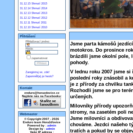
31.12.15 Shrnutí 2015
31.12.14 Shrnutí 2014
31.12.13 Shrnutí 2013
31.12.12 Shrnutí 2012
31.12.11 Shrnutí 2011
31.12.10 Shrnutí 2010
Přihlášení
Přihlašovací jméno:
Jsme parta kámošů jezdící
motokros. Do prosince roku
Heslo:
brázdili jsme okolní pole, l
zapamatovat
pohody.
V lednu roku 2007 jsme si 
Zaregistruj se, zde!
Zapomněl(a) jsi heslo?
poslední roky znásobil a kd
je z přírody za chvilku ta
Kontakt
Rozhodli jsme se pro terén
enduro@horazdovice.cz
určených.
Najdete nás na Facebooku:
Milovníky přírody upozorň
stromy, na zasetém poli ne
Webmaster
Jsme milovníci a obdivovat
© Copyright 2007 - 2026
Enduro team Horažďovice
chováme. Jezdci našeho t
Powered by :
admin
Design by :
admin
tratích a pokud by se obje
Vaše IP adresa :