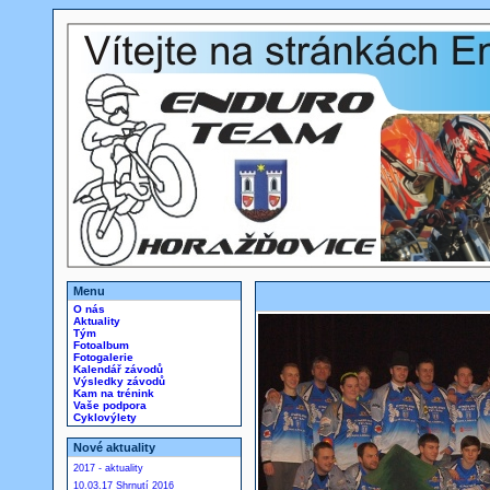
Menu
O nás
Aktuality
Tým
Fotoalbum
Fotogalerie
Kalendář závodů
Výsledky závodů
Kam na trénink
Vaše podpora
Cyklovýlety
Nové aktuality
2017 - aktuality
10.03.17 Shrnutí 2016