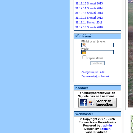
31.12.15 Shrnutí 2015
31.12.14 Shrnutí 2014
31.12.13 Shrnutí 2013
31.12.12 Shrnutí 2012
31.12.11 Shrnutí 2011
31.12.10 Shrnutí 2010
Přihlášení
Přihlašovací jméno:
Heslo:
zapamatovat
Zaregistruj se, zde!
Zapomněl(a) jsi heslo?
Kontakt
enduro@horazdovice.cz
Najdete nás na Facebooku:
Webmaster
© Copyright 2007 - 2026
Enduro team Horažďovice
Powered by :
admin
Design by :
admin
Vaše IP adresa :