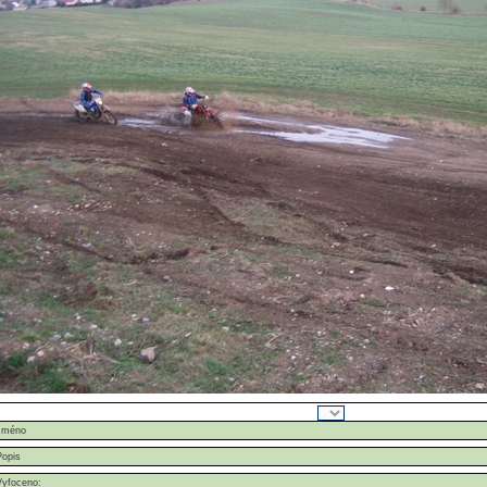
Jméno
Popis
Vyfoceno: