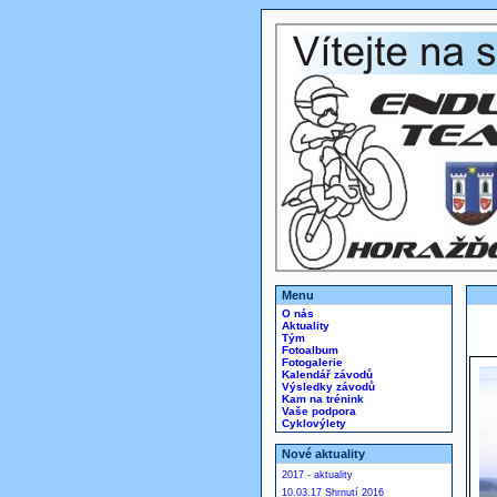
Menu
O nás
Aktuality
Tým
Fotoalbum
Fotogalerie
Kalendář závodů
Výsledky závodů
Kam na trénink
Vaše podpora
Cyklovýlety
Nové aktuality
2017 - aktuality
10.03.17 Shrnutí 2016