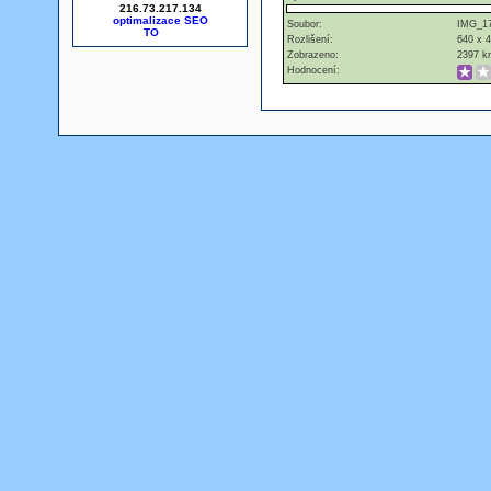
216.73.217.134
optimalizace SEO
Soubor:
IMG_17
Rozlišení:
640 x 
Zobrazeno:
2397 kr
Hodnocení: