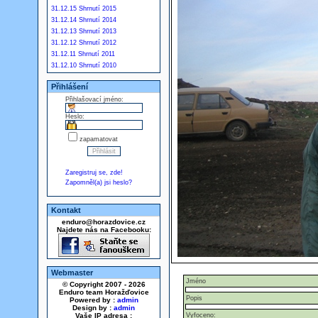
31.12.15 Shrnutí 2015
31.12.14 Shrnutí 2014
31.12.13 Shrnutí 2013
31.12.12 Shrnutí 2012
31.12.11 Shrnutí 2011
31.12.10 Shrnutí 2010
Přihlášení
Přihlašovací jméno:
Heslo:
zapamatovat
Zaregistruj se, zde!
Zapomněl(a) jsi heslo?
Kontakt
enduro@horazdovice.cz
Najdete nás na Facebooku:
Webmaster
Jméno
© Copyright 2007 - 2026
Enduro team Horažďovice
Popis
Powered by :
admin
Design by :
admin
Vaše IP adresa :
Vyfoceno: