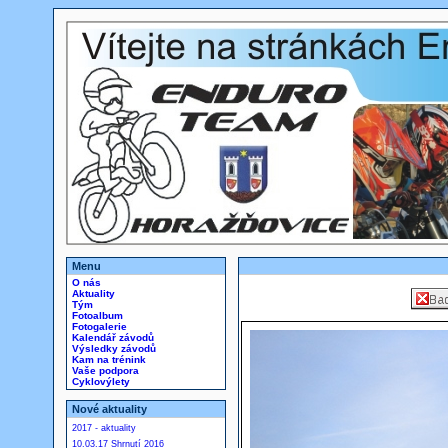
Menu
O nás
Aktuality
Tým
Fotoalbum
Fotogalerie
Kalendář závodů
Výsledky závodů
Kam na trénink
Vaše podpora
Cyklovýlety
Nové aktuality
2017 - aktuality
10.03.17 Shrnutí 2016