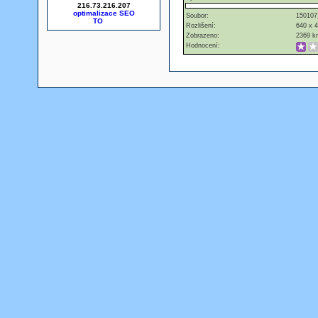
216.73.216.207
optimalizace SEO
Soubor:
150107
Rozlišení:
640 x 
Zobrazeno:
2369 kr
Hodnocení: