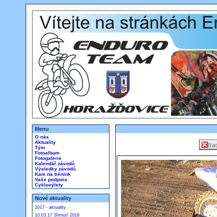
Menu
O nás
Aktuality
Tým
Fotoalbum
Fotogalerie
Kalendář závodů
Výsledky závodů
Kam na trénink
Vaše podpora
Cyklovýlety
Nové aktuality
2017 - aktuality
10.03.17 Shrnutí 2016