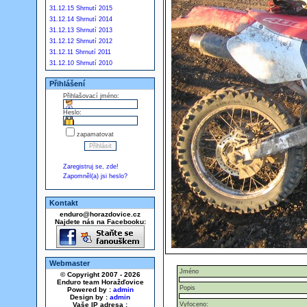
31.12.15 Shrnutí 2015
31.12.14 Shrnutí 2014
31.12.13 Shrnutí 2013
31.12.12 Shrnutí 2012
31.12.11 Shrnutí 2011
31.12.10 Shrnutí 2010
Přihlášení
Přihlašovací jméno:
Heslo:
zapamatovat
Zaregistruj se, zde!
Zapomněl(a) jsi heslo?
Kontakt
enduro@horazdovice.cz
Najdete nás na Facebooku:
Webmaster
Jméno
© Copyright 2007 - 2026
Enduro team Horažďovice
Popis
Powered by :
admin
Design by :
admin
Vaše IP adresa :
Vyfoceno: