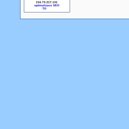
216.73.217.131
optimalizace SEO