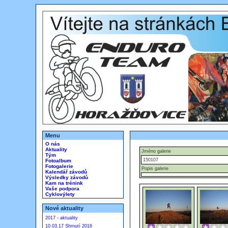
Menu
O nás
Aktuality
Jméno galerie
Tým
150107
Fotoalbum
Fotogalerie
Popis galerie
Kalendář závodů
Výsledky závodů
Kam na trénink
Vaše podpora
Cyklovýlety
Nové aktuality
2017 - aktuality
10.03.17 Shrnutí 2016