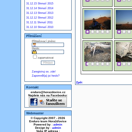
31.12.15 Shrnutí 2015
31.12.14 Shrnutí 2014
31.12.13 Shrnutí 2013
31.12.12 Shrnutí 2012
31.12.11 Shrnutí 2011
31.12.10 Shrnutí 2010
Přihlášení
Přihlašovací jméno:
Heslo:
zapamatovat
Zaregistruj se, zde!
Zapomněl(a) jsi heslo?
Zpět
Kontakt
enduro@horazdovice.cz
Najdete nás na Facebooku:
Webmaster
© Copyright 2007 - 2026
Enduro team Horažďovice
Powered by :
admin
Design by :
admin
Vaše IP adresa :