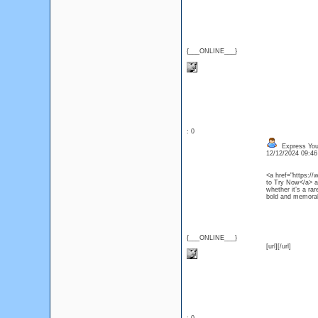
{___ONLINE___}
: 0
Express Your
12/12/2024 09:4
<a href="https://
to Try Now</a> ar
whether it’s a ra
bold and memorab
{___ONLINE___}
[url][/url]