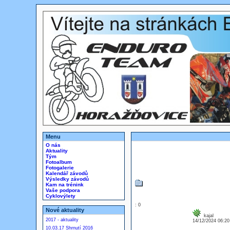
Menu
O nás
Aktuality
Tým
Fotoalbum
Fotogalerie
Kalendář závodů
Výsledky závodů
Kam na trénink
Vaše podpora
Cyklovýlety
: 0
Nové aktuality
kajal
2017 - aktuality
14/12/2024 06:2
10.03.17 Shrnutí 2016