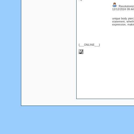
: 0
Revolutioniz
12/12/2024 09:4
unique body pierci
statement, whethe
expression, maki
{___ONLINE___}