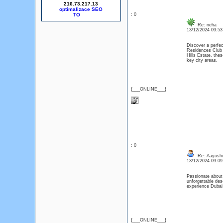
216.73.217.13
optimalizace SEO
: 0
Re: neha
13/12/2024 09:5
Discover a perfec
Residences Club p
Hills Estate, the
key city areas.
{___ONLINE___}
: 0
Re: Aayushi
13/12/2024 09:0
Passionate about 
unforgettable des
experience Dubai
{___ONLINE___}