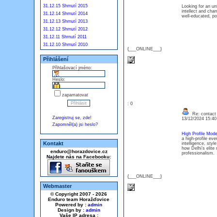
31.12.15 Shrnutí 2015
Looking for an un
intellect and cha
31.12.14 Shrnutí 2014
well-educated, po
31.12.13 Shrnutí 2013
31.12.12 Shrnutí 2012
31.12.11 Shrnutí 2011
31.12.10 Shrnutí 2010
{___ONLINE___}
Přihlášení
Přihlašovací jméno:
Heslo:
zapamatovat
: 0
Re: contact 
Zaregistruj se, zde!
13/12/2024 15:4
Zapomněl(a) jsi heslo?
High Profile Mode
a high-profile ev
Kontakt
intelligence, sty
how Delhi’s elite
enduro@horazdovice.cz
professionalism.
Najdete nás na Facebooku:
{___ONLINE___}
Webmaster
© Copyright 2007 - 2026
Enduro team Horažďovice
Powered by :
admin
Design by :
admin
Vaše IP adresa :