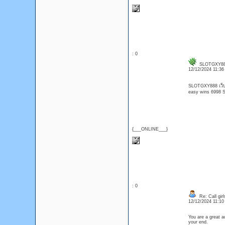
: 0
SLOTGXY8
12/12/2024 11:3
SLOTGXY888 เว็บต
easy wins 6998
{___ONLINE___}
: 0
Re: Call girl
12/12/2024 11:1
You are a great a
your end.