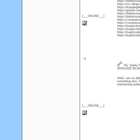
https://dobitivo
https://xn--riktig
https://kupujleg
https://goethe-zer
https://dobitivo
{___ONLINE___}
https://dobitivo
https://comprarr
https://comprarr
https://koopechtr
https://koopechtr
https://kupittvo
https://kupittvod
: 0
Re: Solely N
05/01/2025 09:3
Hello I am so del
something else, A
entertaining web
{___ONLINE___}