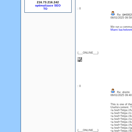
216.73.216.242
optimalizace SEO
: 0
Re: &#49828
06/01/2025 09:5
We run a communi
Miami bachelorett
{___ONLINE___}
: 0
Re: drishti
06/01/2025 09:4
This is one of th
Useful-content. 
<a href="https://
<a href="https://
<a href="https://
<a href="https://
<a href="https://
<a href="https:/
<a href="https://
{___ONLINE___}
<a href="https:/