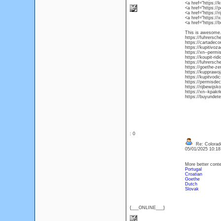
<a href="https:/
<a href="https:/
<a href="https://
<a href="https:/
<a href="https://
This is awesome. 
https://fuhrersch
https://cartadec
https://kupitivoz
https://xn--permi
https://koupit-ri
https://fuhrersch
https://goethe-ze
https://kupprawo
https://kupitvod
https://permisde
https://rijbewijsk
https://xn--kpakr
https://buyundete
: 0
Re: Colorad
05/01/2025 10:1
More better conten
Portugal
Croatian
Goethe
Dutch
Slovak
{___ONLINE___}