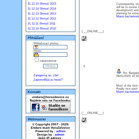
31.12.15 Shrnutí 2015
Consequently, sta
will be to review 
31.12.14 Shrnutí 2014
development and i
planning for ente
31.12.13 Shrnutí 2013
Miami bachelorett
31.12.12 Shrnutí 2012
31.12.11 Shrnutí 2011
31.12.10 Shrnutí 2010
{___ONLINE___}
Přihlášení
Přihlašovací jméno:
Heslo:
zapamatovat
: 0
Re: Bangalor
Zaregistruj se, zde!
06/01/2025 10:1
Zapomněl(a) jsi heslo?
Most of the time 
Really nice post!
Kontakt
Miami bachelorett
enduro@horazdovice.cz
Najdete nás na Facebooku:
{___ONLINE___}
Webmaster
© Copyright 2007 - 2026
Enduro team Horažďovice
Powered by :
admin
Design by :
admin
Vaše IP adresa :