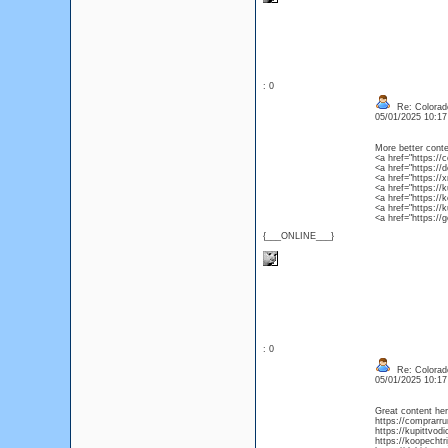
: 0
Re: Colorad
05/01/2025 10:1
More better conten
<a href="https:/
<a href="https://
<a href="https://
<a href="https:/
<a href="https://
<a href="https:/
<a href="https://
{___ONLINE___}
: 0
Re: Colorad
05/01/2025 10:1
Great content her
https://comprar
https://kupittvod
https://koopechtr