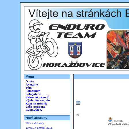
Menu
O nás
Aktuality
Tým
Fotoalbum
Fotogalerie
Kalendář závodů
Výsledky závodů
Kam na trénink
Vaše podpora
Cyklovýlety
: 0
Nové aktuality
Re: ritu
2017 - aktuality
06/01/2025 10:3
10.03.17 Shrnutí 2016