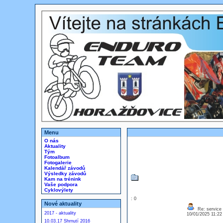
Menu
O nás
Aktuality
Tým
Fotoalbum
Fotogalerie
Kalendář závodů
Výsledky závodů
Kam na trénink
Vaše podpora
Cyklovýlety
: 0
Nové aktuality
Re: service
2017 - aktuality
10/01/2025 11:2
10.03.17 Shrnutí 2016