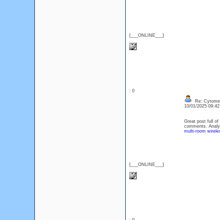
{___ONLINE___}
: 0
Re: Cytomel
10/01/2025 09:4
Great post full of
comments. Analyti
multi-room wirel
{___ONLINE___}