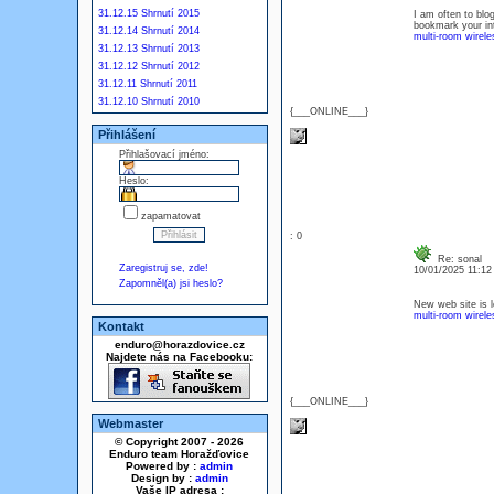
31.12.15 Shrnutí 2015
I am often to blog
bookmark your int
31.12.14 Shrnutí 2014
multi-room wirel
31.12.13 Shrnutí 2013
31.12.12 Shrnutí 2012
31.12.11 Shrnutí 2011
31.12.10 Shrnutí 2010
{___ONLINE___}
Přihlášení
Přihlašovací jméno:
Heslo:
zapamatovat
: 0
Re: sonal
Zaregistruj se, zde!
10/01/2025 11:1
Zapomněl(a) jsi heslo?
New web site is l
multi-room wirel
Kontakt
enduro@horazdovice.cz
Najdete nás na Facebooku:
{___ONLINE___}
Webmaster
© Copyright 2007 - 2026
Enduro team Horažďovice
Powered by :
admin
Design by :
admin
Vaše IP adresa :