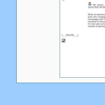
: 0
Re: Austin
10/01/2025 09:2
What an awesome r
went into creatin
homepage.mp3">Rus
traveling for lei
It’s fast and conv
instead of getti
{___ONLINE___}