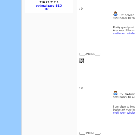
216.73.217.6
optimalizace SEO
: 0
Re: service
10/01/2025 10:5
Pretty good post.
Any way I'll be s
multi-room wirel
{___ONLINE___}
: 0
Re: &#47673
10/01/2025 10:2
I am often to blog
bookmark your int
multi-room wirel
{___ONLINE___}