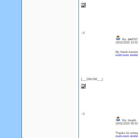
: 0
Re: &#47673
10/01/2025 10:0
My friend mentione
multi-room wirel
{___ONLINE___}
: 0
Re: Health
10/01/2025 09:5
Thanks for writing
multi-room wirel