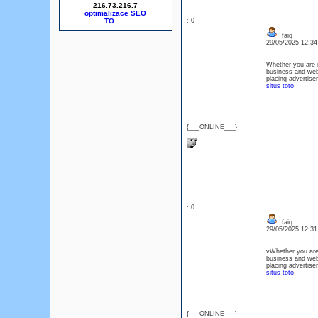
216.73.216.7
optimalizace SEO
: 0
faiq
29/05/2025 12:3
Whether you are i
business and web
placing advertisem
situs toto
{___ONLINE___}
: 0
faiq
29/05/2025 12:3
vWhether you are 
business and web
placing advertisem
situs toto
{___ONLINE___}