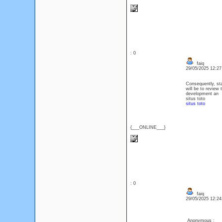
: 0
faiq
29/05/2025 12:2
Consequently, sta
will be to review 
development an
situs toto
situs toto
{___ONLINE___}
: 0
faiq
29/05/2025 12:2
Anonymous :