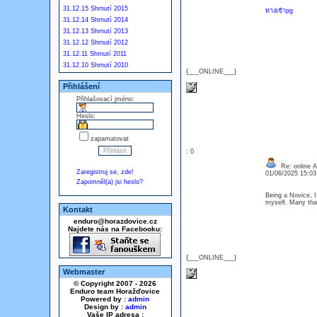
31.12.15 Shrnutí 2015
ทางเข้าpg
31.12.14 Shrnutí 2014
31.12.13 Shrnutí 2013
31.12.12 Shrnutí 2012
31.12.11 Shrnutí 2011
31.12.10 Shrnutí 2010
{___ONLINE___}
Přihlášení
Přihlašovací jméno:
Heslo:
zapamatovat
: 0
Re: online At
Zaregistruj se, zde!
01/06/2025 15:0
Zapomněl(a) jsi heslo?
Being a Novice, I
myself. Many t
Kontakt
enduro@horazdovice.cz
Najdete nás na Facebooku:
{___ONLINE___}
Webmaster
© Copyright 2007 - 2026
Enduro team Horažďovice
Powered by :
admin
Design by :
admin
Vaše IP adresa :