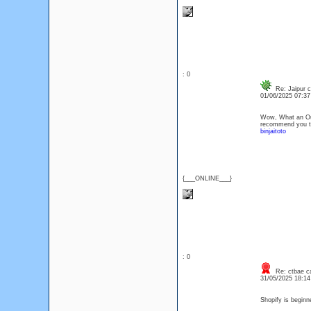
: 0
Re: Jaipur c
01/06/2025 07:3
Wow, What an Outs
recommend you tha
binjaitoto
{___ONLINE___}
: 0
Re: ctbae cal
31/05/2025 18:1
Shopify is beginne