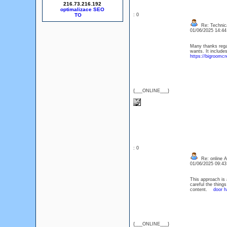
216.73.216.192
optimalizace SEO
: 0
Re: Technica
01/06/2025 14:4
Many thanks regar
wants. It include
https://bigroomcr
{___ONLINE___}
: 0
Re: online At
01/06/2025 09:4
This approach is 
careful the thing
content.
door h
{___ONLINE___}