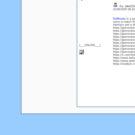
: 0
Re: &#44256
31/05/2025 09:2
GoMovies
is a po
users to watch the
interface and a d
https://gomovies
https://gomovies
https://gomovies
https://gomovies
https://gomoviese
https://gomovies
{___ONLINE___}
https://gomoviese
https://gomovies
https://gomovies
https://x.com/G
https://www.beh
https://www.pint
https://medium.c