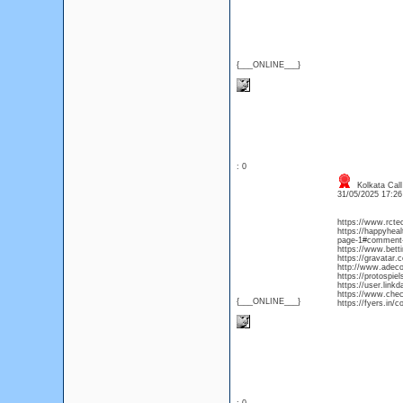
{___ONLINE___}
: 0
Kolkata Call 
31/05/2025 17:2
https://www.rcte
https://happyhea
page-1#comment
https://www.bet
https://gravatar.
http://www.adeco
https://protospie
https://user.link
https://www.chec
{___ONLINE___}
https://fyers.i