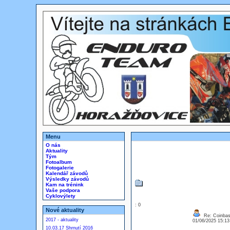
Menu
O nás
Aktuality
Tým
Fotoalbum
Fotogalerie
Kalendář závodů
Výsledky závodů
Kam na trénink
Vaše podpora
Cyklovýlety
: 0
Nové aktuality
Re: Coinbase
2017 - aktuality
01/06/2025 15:1
10.03.17 Shrnutí 2016