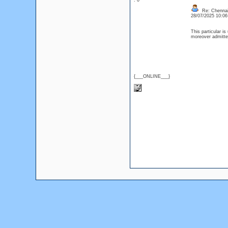
: 0
Re: Chennai
28/07/2025 10:0
This particular i
moreover admitted
{___ONLINE___}