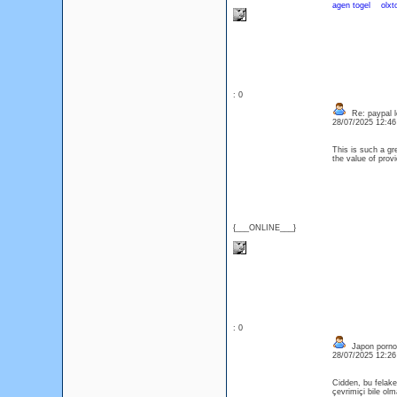
agen togel
olxt
: 0
Re: paypal l
28/07/2025 12:4
This is such a gr
the value of prov
{___ONLINE___}
: 0
Japon porno
28/07/2025 12:2
Cidden, bu felake
çevrimiçi bile ol