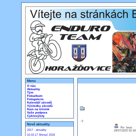
Menu
O nás
Aktuality
Tým
Fotoalbum
Fotogalerie
Kalendář závodů
Výsledky závodů
Kam na trénink
Vaše podpora
Cyklovýlety
: 0
Nové aktuality
Re: faraz
2017 - aktuality
29/07/2025 02:1
10.03.17 Shrnutí 2016