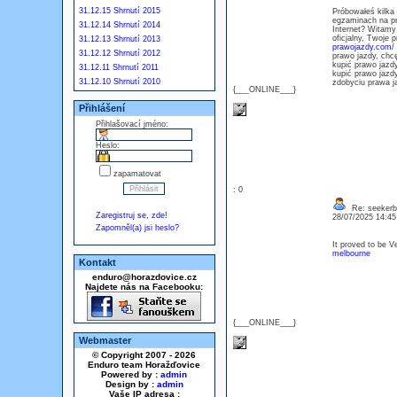
31.12.15 Shrnutí 2015
Próbowałeś kilka
egzaminach na p
31.12.14 Shrnutí 2014
Internet? Witamy 
oficjalny, Twoje 
31.12.13 Shrnutí 2013
prawojazdy.com/
31.12.12 Shrnutí 2012
prawo jazdy, chcę
kupić prawo jazdy
31.12.11 Shrnutí 2011
kupić prawo jazd
31.12.10 Shrnutí 2010
zdobyciu prawa j
{___ONLINE___}
Přihlášení
Přihlašovací jméno:
Heslo:
zapamatovat
: 0
Re: seekerb
Zaregistruj se, zde!
28/07/2025 14:4
Zapomněl(a) jsi heslo?
It proved to be 
melbourne
Kontakt
enduro@horazdovice.cz
Najdete nás na Facebooku:
{___ONLINE___}
Webmaster
© Copyright 2007 - 2026
Enduro team Horažďovice
Powered by :
admin
Design by :
admin
Vaše IP adresa :