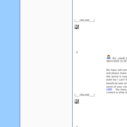
{___ONLINE___}
: 0
Re: crbslE
28/07/2025 11:2
We have sell some
and please share
this article is v
point but I can't
beneficial web sit
some of your cont
x500
You there, t
content is what 
{___ONLINE___}