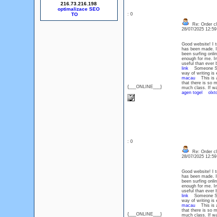
216.73.216.198
optimalizace SEO
: 0
Re: Order c
28/07/2025 12:5
Good website! I t
has been made. I
been surfing onlin
enough for me. In
useful than eve
link
Someone Somet
way of writing is
macau
This is a 
that there is so 
{___ONLINE___}
much class. If w
agen togel
olxt
: 0
Re: Order c
28/07/2025 12:5
Good website! I t
has been made. I
been surfing onlin
enough for me. In
useful than eve
link
Someone Somet
way of writing is
macau
This is a 
that there is so 
{___ONLINE___}
much class. If w