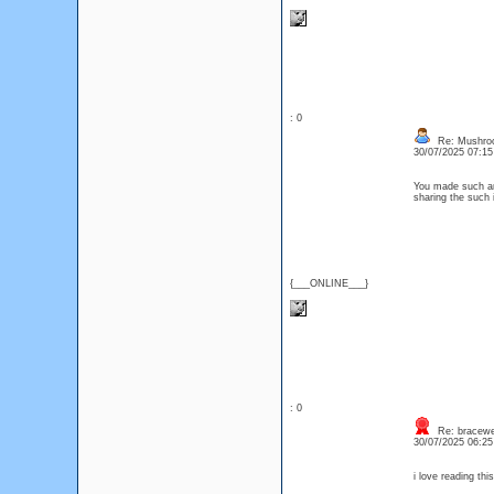
: 0
Re: Mushro
30/07/2025 07:1
You made such an 
sharing the such 
{___ONLINE___}
: 0
Re: bracewe
30/07/2025 06:2
i love reading thi