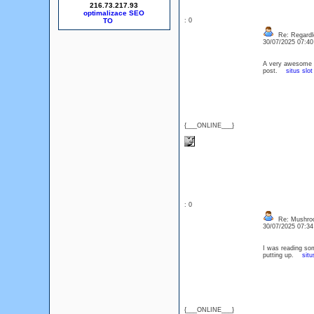
216.73.217.93
optimalizace SEO
: 0
Re: Regardle
30/07/2025 07:4
A very awesome blo
post.
situs slot
{___ONLINE___}
: 0
Re: Mushro
30/07/2025 07:3
I was reading som
putting up.
situ
{___ONLINE___}