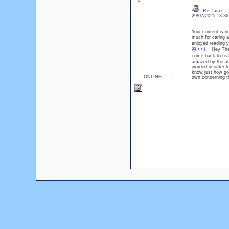
: 0
Re: faraz
29/07/2025 13:3
Your content is n
much for caring 
enjoyed reading 
꽁머니
Hey There. 
come back to read
amazed by the amo
worded in order t
know just how good
{___ONLINE___}
own concerning 