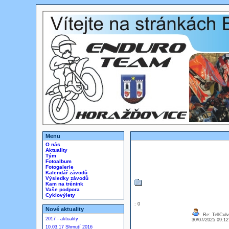
Menu
O nás
Aktuality
Tým
Fotoalbum
Fotogalerie
Kalendář závodů
Výsledky závodů
Kam na trénink
Vaše podpora
Cyklovýlety
: 0
Nové aktuality
Re: TellCul
2017 - aktuality
30/07/2025 09:1
10.03.17 Shrnutí 2016