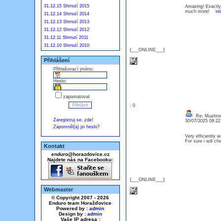
31.12.15 Shrnutí 2015
Amazing! Exactly 
much more!
in
31.12.14 Shrnutí 2014
31.12.13 Shrnutí 2013
31.12.12 Shrnutí 2012
31.12.11 Shrnutí 2011
31.12.10 Shrnutí 2010
{___ONLINE___}
Přihlášení
Přihlašovací jméno:
Heslo:
zapamatovat
: 0
Re: Mushro
Zaregistruj se, zde!
30/07/2025 08:2
Zapomněl(a) jsi heslo?
Very efficiently w
For sure i will c
Kontakt
enduro@horazdovice.cz
Najdete nás na Facebooku:
{___ONLINE___}
Webmaster
© Copyright 2007 - 2026
Enduro team Horažďovice
Powered by :
admin
Design by :
admin
Vaše IP adresa :