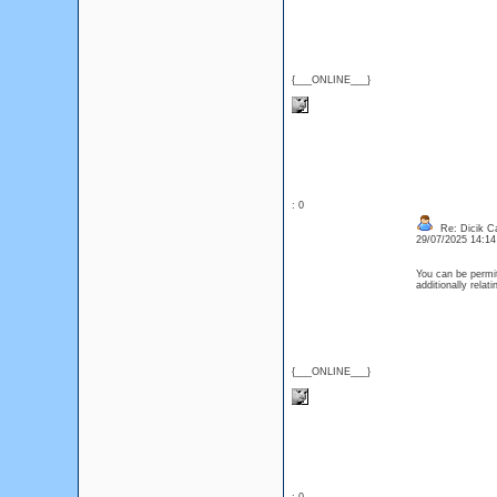
{___ONLINE___}
: 0
Re: Dicik Cal
29/07/2025 14:1
You can be permit
additionally rela
{___ONLINE___}