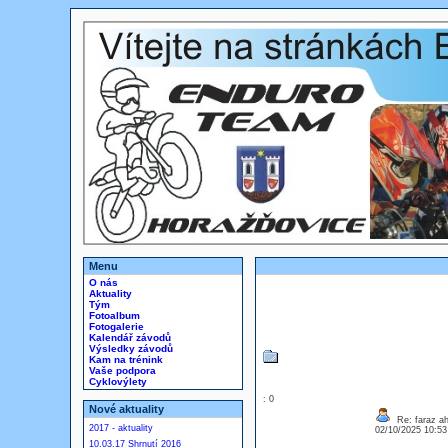
Menu
O nás
Aktuality
Tým
Fotoalbum
Fotogalerie
Kalendář závodů
Výsledky závodů
Kam na trénink
Vaše podpora
Cyklovýlety
: 0
Nové aktuality
Re: faraz a
2017 - aktuality
02/10/2025 10:5
10.03.17 Shrnutí 2016