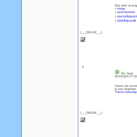
Spin reels at pro
»
slotpg
»
แตกง่ายแตกจัง
»
slotเบทน้อยแตก
»
928สล็อตแตกดี
{___ONLINE___}
: 0
Re: faraz
02/10/2025 07:5
Unlock the secret
at your fingertips.
Themra Epimedyu
{___ONLINE___}