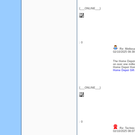
{___ONLINE___}
: 0
Re: Meliiss
02/10/2025 09:3
The Home Depot(r
on over one milli
Home Depot Home
Home Depot Gift
{___ONLINE___}
: 0
Re: Technica
02/10/2025 08:0