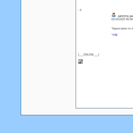
: 0
&#50556;&#
02/10/2025 06:0
"Appreciation to 
"
야동
{___ONLINE___}