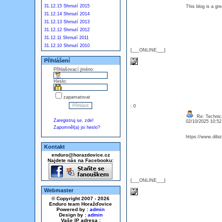
31.12.15 Shrnutí 2015
This blog is a gr
31.12.14 Shrnutí 2014
31.12.13 Shrnutí 2013
31.12.12 Shrnutí 2012
31.12.11 Shrnutí 2011
31.12.10 Shrnutí 2010
{___ONLINE___}
Přihlášení
Přihlašovací jméno:
Heslo:
zapamatovat
: 0
Re: Technica
Zaregistruj se, zde!
02/10/2025 10:5
Zapomněl(a) jsi heslo?
https://www.dib
Kontakt
enduro@horazdovice.cz
Najdete nás na Facebooku:
{___ONLINE___}
Webmaster
© Copyright 2007 - 2026
Enduro team Horažďovice
Powered by :
admin
Design by :
admin
Vaše IP adresa :