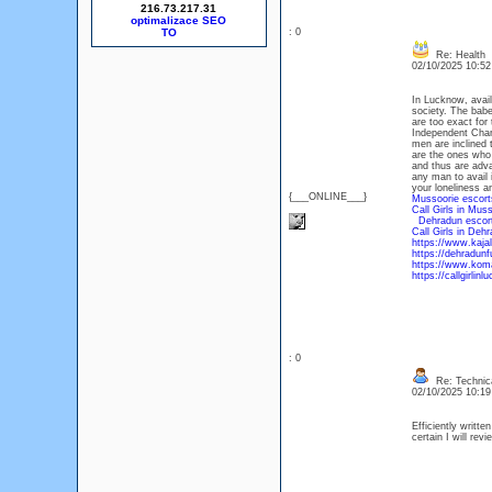
216.73.217.31
optimalizace SEO
: 0
Re: Health
02/10/2025 10:5
In Lucknow, avail 
society. The babe
are too exact for
Independent Charb
men are inclined t
are the ones who
and thus are advan
any man to avail 
your loneliness an
{___ONLINE___}
Mussoorie escort
Call Girls in Mus
Dehradun escor
Call Girls in Deh
https://www.kajal
https://dehradun
https://www.kom
https://callgirlinl
: 0
Re: Technica
02/10/2025 10:1
Efficiently writte
certain I will re