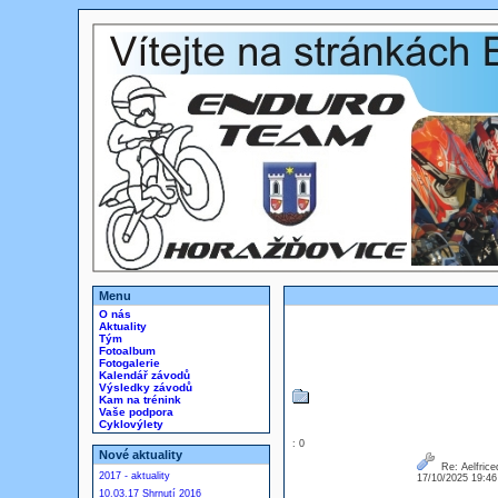
Menu
O nás
Aktuality
Tým
Fotoalbum
Fotogalerie
Kalendář závodů
Výsledky závodů
Kam na trénink
Vaše podpora
Cyklovýlety
: 0
Nové aktuality
Re: Aelfriced
2017 - aktuality
17/10/2025 19:4
10.03.17 Shrnutí 2016