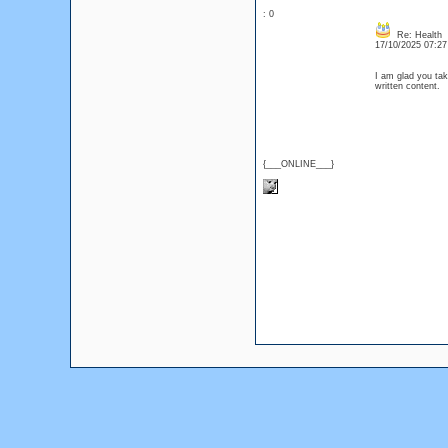
: 0
Re: Health
17/10/2025 07:2
I am glad you tak
written content
{___ONLINE___}