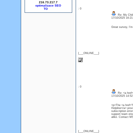
216.73.217.7
optimalizace SEO
: 0
Re: My Chil
17/10/2025 16:2
Great survey, I'
{___ONLINE___}
: 0
Re: <a href=
17/10/2025 14:5
<p>The <a href="
Helpline</a> provi
subscription erro
support team ensu
alike. Contact MS
{___ONLINE___}