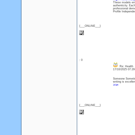
These models embo
authenticity. Each
professional deme
Profile Independe
{___ONLINE___}
: 0
Re: Health
17/10/2025 07:2
Someone Sometime
writing is excell
אביב
{___ONLINE___}