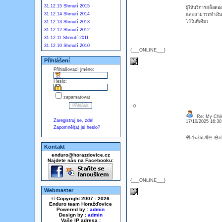
31.12.15 Shrnutí 2015
ผู้ให้บริการสล็อต
31.12.14 Shrnutí 2014
และสามารถทำเงินได
ไว้ในที่เดียว
31.12.13 Shrnutí 2013
31.12.12 Shrnutí 2012
31.12.11 Shrnutí 2011
31.12.10 Shrnutí 2010
{___ONLINE___}
Přihlášení
Přihlašovací jméno:
Heslo:
zapamatovat
: 0
Re: My Chil
Zaregistruj se, zde!
17/10/2025 16:3
Zapomněl(a) jsi heslo?
윈가라오케는 송
Kontakt
enduro@horazdovice.cz
Najdete nás na Facebooku:
{___ONLINE___}
Webmaster
© Copyright 2007 - 2026
Enduro team Horažďovice
Powered by :
admin
Design by :
admin
Vaše IP adresa :