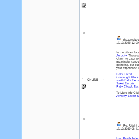
: 0
theaerocitye
17/10/2025 12:0
In the vibrant lo
Aerocity
. These p
charm to cater to 
meaningful conver
gathering, our es
your experience 
Delhi Escort
Connaught Place
{___ONLINE___}
south Delhi Escor
Saket Escorts
Rajiv Chowk Esc
To More info Click
Aerocity Escort S
: 0
Re: Riddhi
17/10/2025 08:4
High Profile Inde