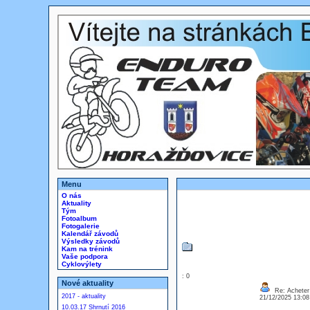
Menu
O nás
Aktuality
Tým
Fotoalbum
Fotogalerie
Kalendář závodů
Výsledky závodů
Kam na trénink
Vaše podpora
Cyklovýlety
: 0
Nové aktuality
Re: Acheter
2017 - aktuality
21/12/2025 13:0
10.03.17 Shrnutí 2016