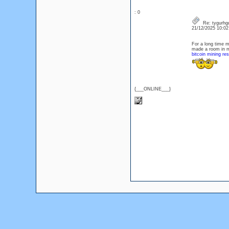
: 0
Re: tygurhg
21/12/2025 10:0
For a long time m
made a room in m
bitcoin mining re
{___ONLINE___}