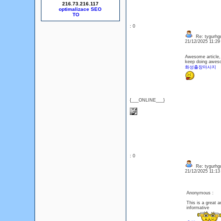
216.73.216.117
optimalizace SEO
: 0
Re: tygurhg
21/12/2025 11:2
Awesome article, 
keep doing awes
화성출장마사지
{___ONLINE___}
: 0
Re: tygurhg
21/12/2025 11:1
Anonymous :
This is a great a
informative