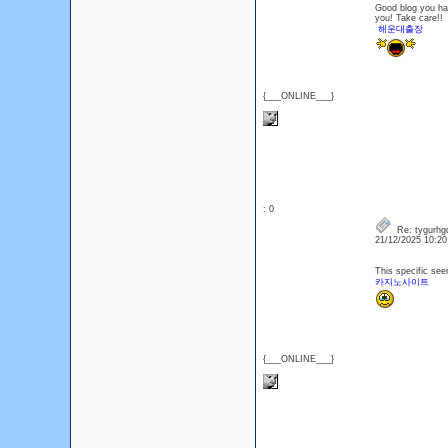
Good blog you have
you! Take care!!
해운대출장
{___ONLINE___}
: 0
Re: tygurhg
21/12/2025 10:2
This specific see
카지노사이트
{___ONLINE___}