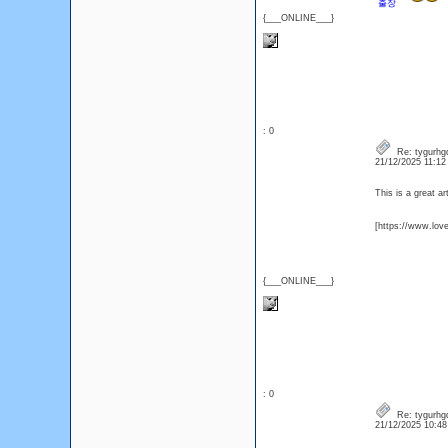
출장
{___ONLINE___}
: 0
Re: tygurhg
21/12/2025 11:1
This is a great ar
[https://www.lo
{___ONLINE___}
: 0
Re: tygurhg
21/12/2025 10:4