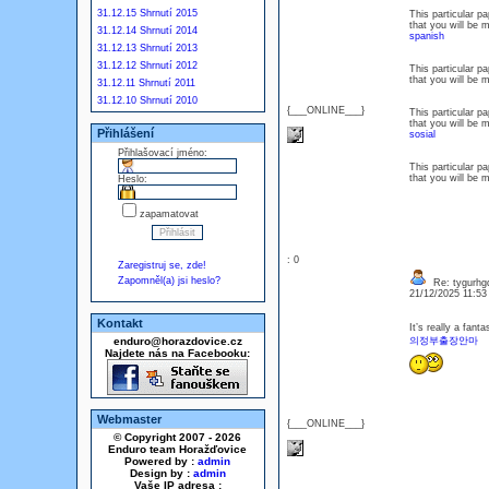
31.12.15 Shrnutí 2015
This particular p
that you will be 
31.12.14 Shrnutí 2014
spanish
31.12.13 Shrnutí 2013
31.12.12 Shrnutí 2012
This particular p
that you will be 
31.12.11 Shrnutí 2011
31.12.10 Shrnutí 2010
{___ONLINE___}
This particular p
that you will be 
Přihlášení
sosial
Přihlašovací jméno:
This particular p
that you will be 
Heslo:
zapamatovat
: 0
Zaregistruj se, zde!
Zapomněl(a) jsi heslo?
Re: tygurhg
21/12/2025 11:5
Kontakt
It’s really a fant
enduro@horazdovice.cz
의정부출장안마
Najdete nás na Facebooku:
Webmaster
{___ONLINE___}
© Copyright 2007 - 2026
Enduro team Horažďovice
Powered by :
admin
Design by :
admin
Vaše IP adresa :