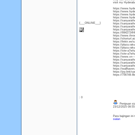
visit my Hyderab
https://www.hyde
https://www.hyde
https://www.hyde
https://www.hyde
https://sanyarath
{___ONLINE___}
https://sanyarath
https://sanyarat
https://sanyarath
https://6942724f
https://www.throw
https://shorturl.a
https://linktr.ee/
https://plaza.rak
https://plaza.rak
https://site-a7w
https://site-a7wh
https://www.xn--
https://sanyarath
https://sanyarath
https://sanyarath
https://wallhaven
https://joy.link/s
https://756749.8b
: 0
Penipuan sia
23/12/2025 09:5
Para bajingan ini
sialan