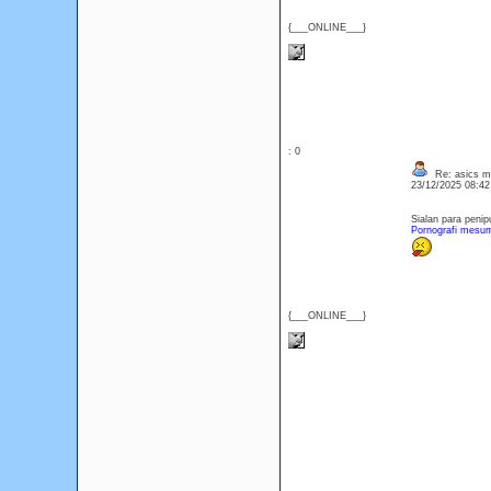
{___ONLINE___}
: 0
Re: asics m
23/12/2025 08:4
Sialan para penip
Pornografi mesu
{___ONLINE___}