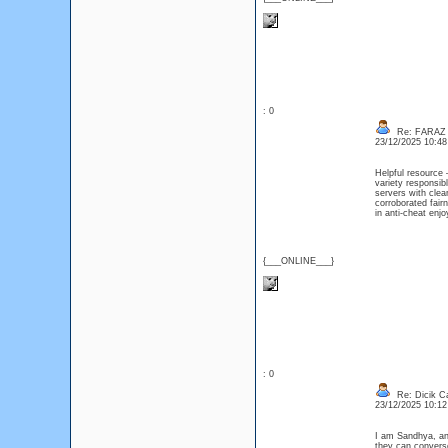
: 0
Re: FARAZ
23/12/2025 10:4
Helpful resource 
variety responsi
servers with clea
corroborated fa
in anti-cheat en
{___ONLINE___}
: 0
Re: Dicik Cal
23/12/2025 10:1
I am Sandhya, an 
they can converse