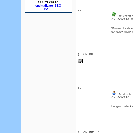
216.73.216.64
optimalizace SEO
: 0
Re: escort s
23/12/2025 13:0
Wonderful web sit
obviously, thank y
{___ONLINE___}
: 0
Re: drishti
23/12/2025 12:0
Dengan modal ke
{___ONLINE___}