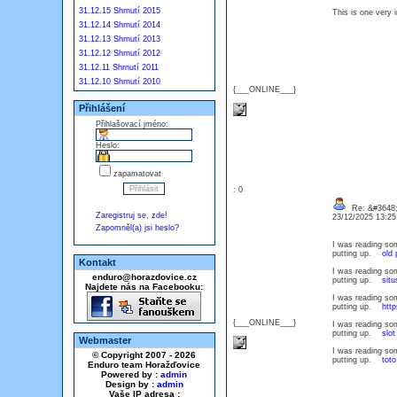
31.12.15 Shrnutí 2015
This is one very i
31.12.14 Shrnutí 2014
31.12.13 Shrnutí 2013
31.12.12 Shrnutí 2012
31.12.11 Shrnutí 2011
31.12.10 Shrnutí 2010
{___ONLINE___}
Přihlášení
Přihlašovací jméno:
Heslo:
zapamatovat
: 0
Re: &#3648;
Zaregistruj se, zde!
23/12/2025 13:2
Zapomněl(a) jsi heslo?
I was reading som
putting up.
old 
Kontakt
I was reading som
enduro@horazdovice.cz
putting up.
situ
Najdete nás na Facebooku:
I was reading som
putting up.
htt
{___ONLINE___}
I was reading som
putting up.
slot
Webmaster
I was reading som
© Copyright 2007 - 2026
putting up.
toto
Enduro team Horažďovice
Powered by :
admin
Design by :
admin
Vaše IP adresa :