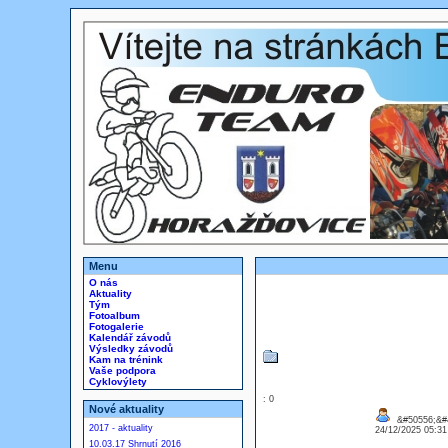
Menu
O nás
Aktuality
Tým
Fotoalbum
Fotogalerie
Kalendář závodů
Výsledky závodů
Kam na trénink
Vaše podpora
Cyklovýlety
: 0
Nové aktuality
&#50556;&#
2017 - aktuality
24/12/2025 05:3
10.03.17 Shrnutí 2016