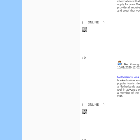
information will 
apply for your Gr
provide all requi
and proof that you
{___ONLINE___}
: 0
Re: Pornogra
15/01/2026 12:0
Netherlands visa
booked online and 
popular tourist de
a Netherlands appo
well in advance o
a member of the S
visa.
{___ONLINE___}