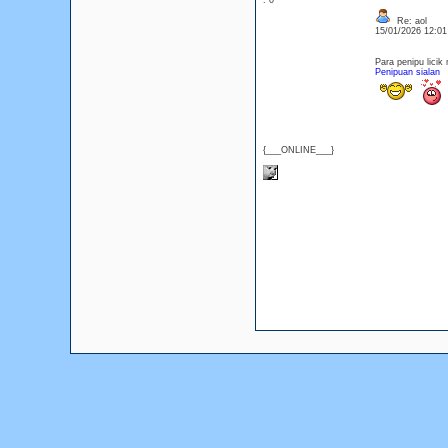
: 0
Re: aol
15/01/2026 12:0
Para penipu licik
Penipuan sialan
{___ONLINE___}