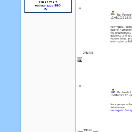
216.73.217.7
optimalizace SEO
: 0
Re: Pornogra
15/01/2026 12:2
[urk=https://conti
help of Netherlan
the requirements 
guidance and assi
requirements, pro
information or fol
{___ONLINE___}
: 0
Re: Noida Esc
15/01/2026 12:2
Para penipu ini b
sebenarnya.
Pornografi Remaj
{___ONLINE___}