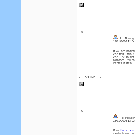
: 0
Re: Pornogra
15/01/2026 12:0
If you are looking
visa from India. G
visa. The Tourist
purposes. You can
located in Delhi.
{___ONLINE___}
: 0
Re: Pornogra
15/01/2026 12:0
Book
Greece visa
can be booked onli