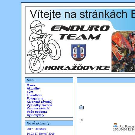
Menu
O nás
Aktuality
Tým
Fotoalbum
Fotogalerie
Kalendář závodů
Výsledky závodů
Kam na trénink
Vaše podpora
Cyklovýlety
: 0
Nové aktuality
Re: Pornogra
2017 - aktuality
15/01/2026 12:3
10.03.17 Shrnutí 2016