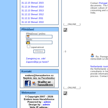
31.12.15 Shrnutí 2015
Contact
Portugal
documents. The Po
31.12.14 Shrnutí 2014
vibrant culture of
consuming and com
31.12.13 Shrnutí 2013
India.
31.12.12 Shrnutí 2012
31.12.11 Shrnutí 2011
31.12.10 Shrnutí 2010
{___ONLINE___}
Přihlášení
Přihlašovací jméno:
Heslo:
zapamatovat
: 0
Re: Pornogra
Zaregistruj se, zde!
15/01/2026 12:2
Zapomněl(a) jsi heslo?
Netherlands touri
the Netherlands v
Kontakt
consultants in In
provide informati
enduro@horazdovice.cz
process. Contact 
Najdete nás na Facebooku:
{___ONLINE___}
Webmaster
© Copyright 2007 - 2026
Enduro team Horažďovice
Powered by :
admin
Design by :
admin
Vaše IP adresa :