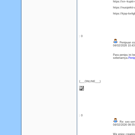
https://xn--kupit
https://nusipirkt
https://kjop-lovli
: 0
Penipuan sia
04/02/2026 10:4
Para penipu ini b
sebenarnya.
Penip
{___ONLINE___}
: 0
Re: seo serv
04/02/2026 09:5
We enjoy creatin