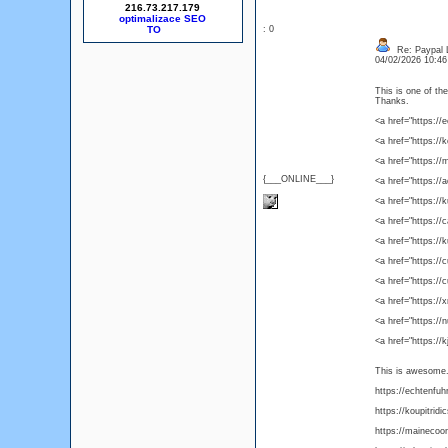
216.73.217.179
optimalizace SEO
: 0
Re: Paypal 
04/02/2026 10:4
This is one of th
Thanks.
<a href="https:/
<a href="https://
<a href="https:/
{___ONLINE___}
<a href="https:/
<a href="https:/
<a href="https:/
<a href="https://
<a href="https:
<a href="https:/
<a href="https://
<a href="https://
<a href="https://k
This is awesome. 
https://echtenfu
https://koupitrid
https://mainecoo