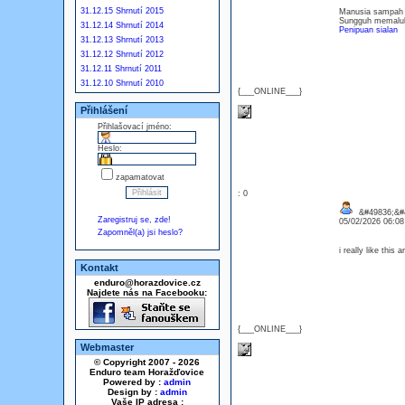
31.12.15 Shrnutí 2015
Manusia sampah s
Sungguh memalu
31.12.14 Shrnutí 2014
Penipuan sialan
31.12.13 Shrnutí 2013
31.12.12 Shrnutí 2012
31.12.11 Shrnutí 2011
31.12.10 Shrnutí 2010
{___ONLINE___}
Přihlášení
Přihlašovací jméno:
Heslo:
zapamatovat
: 0
&#49836;&#4
Zaregistruj se, zde!
05/02/2026 06:0
Zapomněl(a) jsi heslo?
i really like this 
Kontakt
enduro@horazdovice.cz
Najdete nás na Facebooku:
{___ONLINE___}
Webmaster
© Copyright 2007 - 2026
Enduro team Horažďovice
Powered by :
admin
Design by :
admin
Vaše IP adresa :