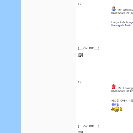
: 0
Re: &#50504
04/02/2026 09:0
Hanya kebohongan
Pornografi Anak
{___ONLINE___}
: 0
Re: Looking 
04/02/2026 08:1
비슷한 주제에 대
원벳원
{___ONLINE___}