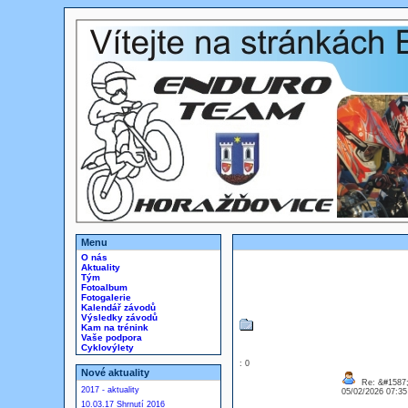
Menu
O nás
Aktuality
Tým
Fotoalbum
Fotogalerie
Kalendář závodů
Výsledky závodů
Kam na trénink
Vaše podpora
Cyklovýlety
: 0
Nové aktuality
Re: &#1587;
2017 - aktuality
05/02/2026 07:3
10.03.17 Shrnutí 2016