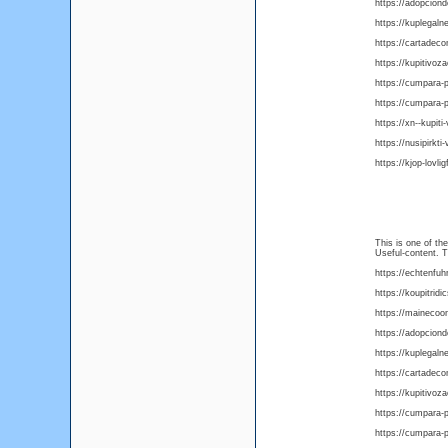
https://adopcion
https://kuplegaln
https://cartadeco
https://kupitivoz
https://cumpara-
https://cumpara-
https://xn--kupit
https://nusipirkt
https://kjop-lovli
This is one of th
Useful-content. 
https://echtenfu
https://koupitrid
https://mainecoo
https://adopcion
https://kuplegaln
https://cartadeco
https://kupitivoz
https://cumpara-
https://cumpara-