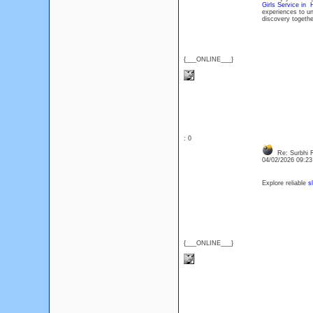
Girls Service in 
experiences to un
discovery togethe
{___ONLINE___}
: 0
Re: Surbhi 
04/02/2026 09:2
Explore reliable
s
{___ONLINE___}