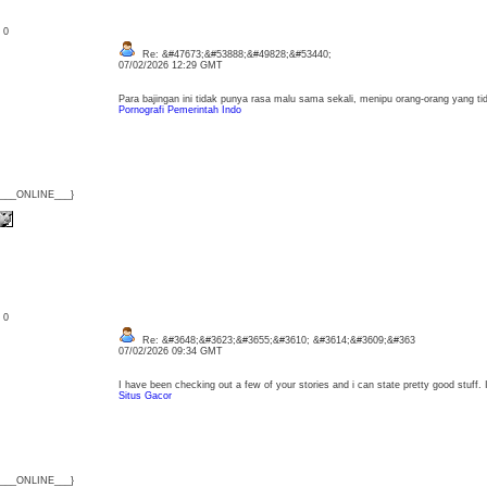
: 0
Re: &#47673;&#53888;&#49828;&#53440;
07/02/2026 12:29 GMT
Para bajingan ini tidak punya rasa malu sama sekali, menipu orang-orang yang tid
Pornografi Pemerintah Indo
{___ONLINE___}
: 0
Re: &#3648;&#3623;&#3655;&#3610; &#3614;&#3609;&#363
07/02/2026 09:34 GMT
I have been checking out a few of your stories and i can state pretty good stuff.
Situs Gacor
{___ONLINE___}