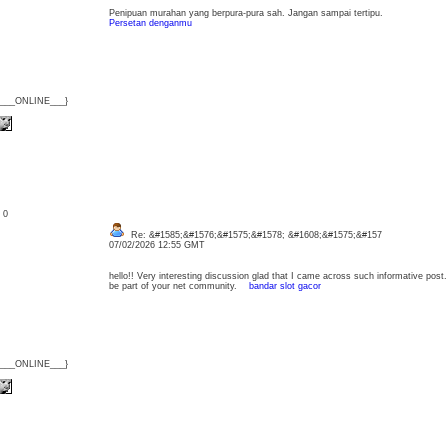
Penipuan murahan yang berpura-pura sah. Jangan sampai tertipu.
Persetan denganmu
{___ONLINE___}
: 0
Re: &#1585;&#1576;&#1575;&#1578; &#1608;&#1575;&#157
07/02/2026 12:55 GMT
hello!! Very interesting discussion glad that I came across such informative post
be part of your net community.
bandar slot gacor
{___ONLINE___}