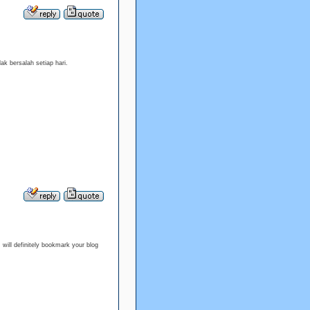
ak bersalah setiap hari.
 I will definitely bookmark your blog