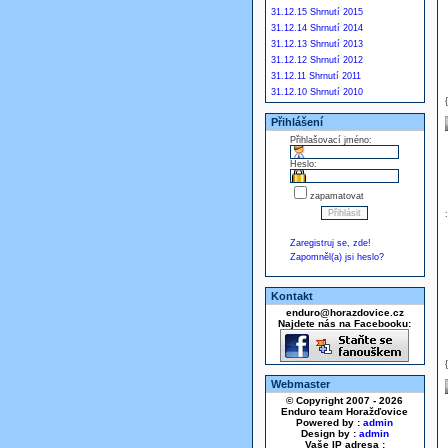
31.12.15 Shrnutí 2015
31.12.14 Shrnutí 2014
31.12.13 Shrnutí 2013
31.12.12 Shrnutí 2012
31.12.11 Shrnutí 2011
31.12.10 Shrnutí 2010
Přihlášení
Přihlašovací jméno:
Heslo:
zapamatovat
Zaregistruj se, zde!
Zapomněl(a) jsi heslo?
Kontakt
enduro@horazdovice.cz
Najdete nás na Facebooku:
Webmaster
© Copyright 2007 - 2026
Enduro team Horažďovice
Powered by :
admin
Design by :
admin
Vaše IP adresa :