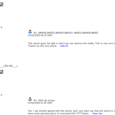
: 0
Re: &#3648;&#3623;&#3655;&#3610; &#3614;&#3609;&#363
07/02/2026 08:33 GMT
This article gives the light in which we can observe the reality. This is very nice
Thanks for this nice article.
bola hit
{___ONLINE___}
: 0
Re: Siktir git orospu
07/02/2026 07:32 GMT
Yes, I am entirely agreed with this article, and I just want say that this article is 
have some precious piece of concerned info !!!!!!Thanks.
situs toto