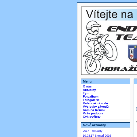
Menu
O nás
Aktuality
Tým
Fotoalbum
Fotogalerie
Kalendář závodů
Výsledky závodů
Kam na trénink
Vaše podpora
Cyklovýlety
Nové aktuality
2017 - aktuality
10.03.17 Shrnutí 2016