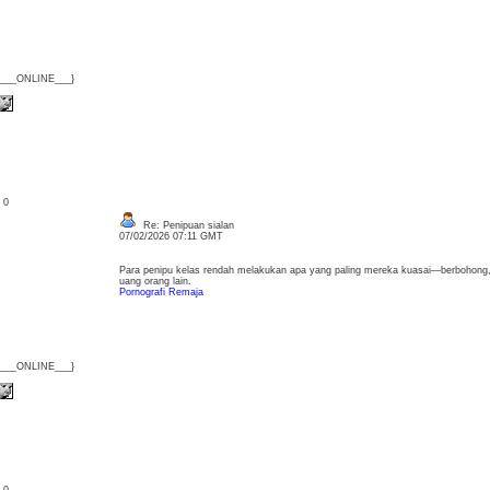
{___ONLINE___}
: 0
Re: Penipuan sialan
07/02/2026 07:11 GMT
Para penipu kelas rendah melakukan apa yang paling mereka kuasai—berbohong
uang orang lain.
Pornografi Remaja
{___ONLINE___}