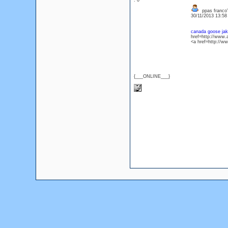
: 0
ppas franco'
30/11/2013 13:5
canada goose ja
href=http://www.
<a href=http://ww
{___ONLINE___}