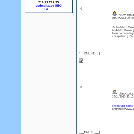
216.73.217.35
optimalizace SEO
: 0
helem rights
01/12/2013 00:0
<a href=http://w
href=http://www.g
form.no/canadag
cheap</a> (lT^
{___ONLINE___}
: 0
climacterics 
30/11/2013 23:1
cheap ugg boots
href=http://www
{___ONLINE___}