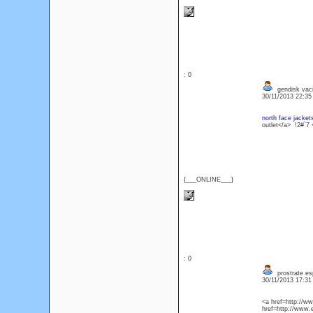
: 0
gendisk vacil
30/11/2013 22:3
north face jacket
outlet</a> !2#`7
{___ONLINE___}
: 0
prostrate es
30/11/2013 17:3
<a href=http://w
href=http://www