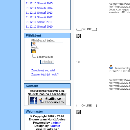
31.12.15 Shrnutí 2015
<a href=http://w
href=http://www.
31.12.14 Shrnutí 2014
boots.com>uggs f
sale</a> I48"^ <
31.12.13 Shrnutí 2013
31.12.12 Shrnutí 2012
31.12.11 Shrnutí 2011
31.12.10 Shrnutí 2010
{___ONLINE___}
Přihlášení
Přihlašovací jméno:
Heslo:
zapamatovat
: 0
taxied urolo
Zaregistruj se, zde!
01/12/2013 01:0
Zapomněl(a) jsi heslo?
<a href=http://w
href=http://www.
Kontakt
href=http://www.
href=http://www
enduro@horazdovice.cz
Najdete nás na Facebooku:
{___ONLINE___}
Webmaster
© Copyright 2007 - 2026
Enduro team Horažďovice
Powered by :
admin
Design by :
admin
Vaše IP adresa :