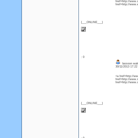
href=http://www
href=http://www
{___ONLINE___}
: 0
lassoon wa
30/11/2013 17:2
<a href=http://
href=http://www
href=http://www
{___ONLINE___}