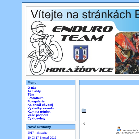
Menu
O nás
Aktuality
Tým
Fotoalbum
Fotogalerie
Kalendář závodů
Výsledky závodů
Kam na trénink
Vaše podpora
Cyklovýlety
: 0
Nové aktuality
remainder's 
2017 - aktuality
01/12/2013 01:0
10.03.17 Shrnutí 2016