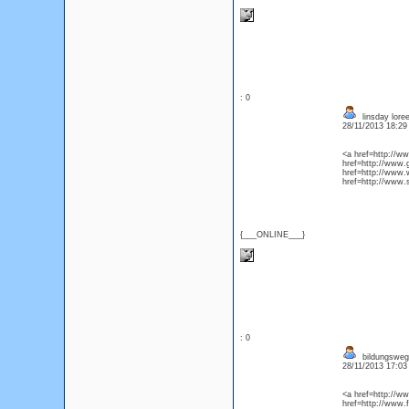
: 0
linsday lore
28/11/2013 18:2
<a href=http://
href=http://www
href=http://www
href=http://www.
{___ONLINE___}
: 0
bildungsweg
28/11/2013 17:0
<a href=http://
href=http://www