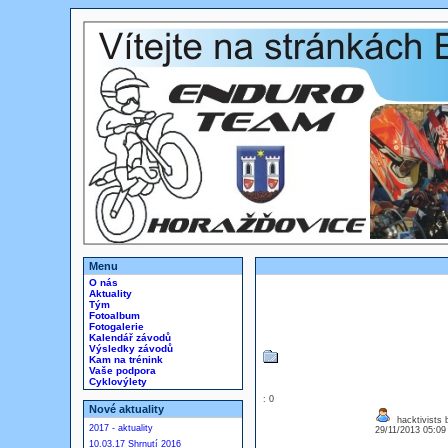
Menu
O nás
Aktuality
Tým
Fotoalbum
Fotogalerie
Kalendář závodů
Výsledky závodů
Kam na trénink
Vaše podpora
Cyklovýlety
: 0
Nové aktuality
hacktivists 
2017 - aktuality
29/11/2013 05:0
10.03.17 Shrnutí 2016