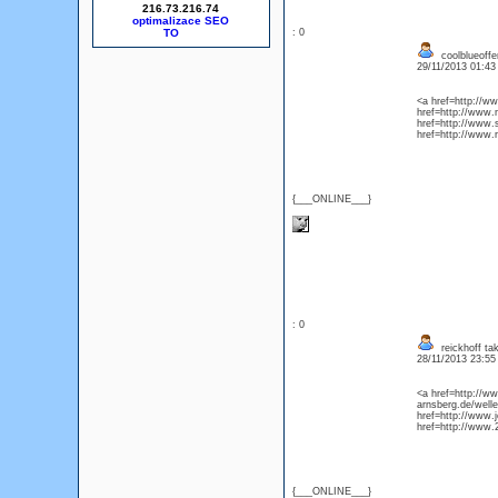
216.73.216.74
optimalizace SEO
: 0
coolblueoffe
29/11/2013 01:4
<a href=http://w
href=http://www.
href=http://www.
href=http://www.
{___ONLINE___}
: 0
reickhoff ta
28/11/2013 23:5
<a href=http://w
arnsberg.de/welle
href=http://ww
href=http://www.
{___ONLINE___}