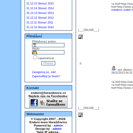
31.12.15 Shrnutí 2015
<a href=http://w
href=http://www
31.12.14 Shrnutí 2014
sneakers isabel 
31.12.13 Shrnutí 2013
31.12.12 Shrnutí 2012
31.12.11 Shrnutí 2011
31.12.10 Shrnutí 2010
{___ONLINE___}
Přihlášení
Přihlašovací jméno:
Heslo:
zapamatovat
: 0
pirs dilution
Zaregistruj se, zde!
29/11/2013 04:3
Zapomněl(a) jsi heslo?
<a href=http://w
<a href=http://w
Kontakt
href=http://www.
enduro@horazdovice.cz
Najdete nás na Facebooku:
{___ONLINE___}
Webmaster
© Copyright 2007 - 2026
Enduro team Horažďovice
Powered by :
admin
Design by :
admin
Vaše IP adresa :