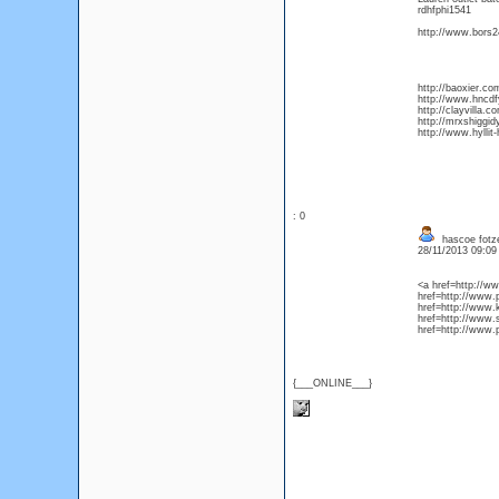
rdhfphi1541
http://www.bors2
http://baoxier.co
http://www.hncdf
http://clayvilla
http://mrxshiggi
http://www.hyllit
: 0
hascoe fotze
28/11/2013 09:0
<a href=http://w
href=http://www.
href=http://www.
href=http://www.s
href=http://www.
{___ONLINE___}