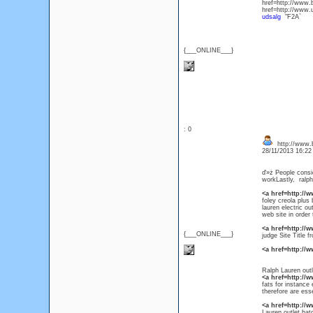
href=http://www.
href=http://www
udsalg
"F2A`
{___ONLINE___}
: 0
http://www.b
28/11/2013 16:2
ď»ż People consid
workLastly, ralph 
<a href=http://
foley creola plus
lauren electric ou
web site in order 
<a href=http://
{___ONLINE___}
judge Site Title f
<a href=http://
Ralph Lauren out
<a href=http:/
fats for instance 
therefore are esse
<a href=http://
Lauren outlet bat