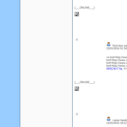
{___ONLINE___}
: 0
firstclass p
13/01/2014 01:3
<a href=http://
href=http://www.
href=http://www.
href=http://www
ĄěĄÇĄŁ©`Ąą
h>
{___ONLINE___}
: 0
canan hando
12/01/2014 18:2