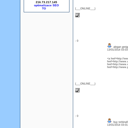
216.73.217.145
optimalizace SEO
{___ONLINE___}
: 0
alegan grei
13/01/2014 03:0
<a href=http://
href=http://www
href=http://www.
href=http://www
{___ONLINE___}
: 0
buy terbinaf
13/01/2014 03:0