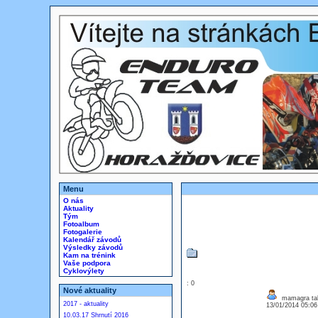
Menu
O nás
Aktuality
Tým
Fotoalbum
Fotogalerie
Kalendář závodů
Výsledky závodů
Kam na trénink
Vaše podpora
Cyklovýlety
: 0
Nové aktuality
mamagra tabl
2017 - aktuality
13/01/2014 05:0
10.03.17 Shrnutí 2016