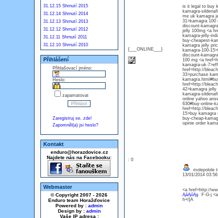
31.12.15 Shrnutí 2015
is it legal to bu
kamagra-sildenafi
31.12.14 Shrnutí 2014
me uk kamagra je
31>kamagra 100 m
31.12.13 Shrnutí 2013
discount-kamagra-
31.12.12 Shrnutí 2012
jelly 100mg <a hr
kamagra-jelly-in
31.12.11 Shrnutí 2011
buy-cheapest-kama
31.12.10 Shrnutí 2010
kamagra jelly pri
{___ONLINE___}
kamagra-100-15>k
discount-kamagra-
Přihlášení
100 mg <a href=ht
kamagra-uk-7>effe
Přihlašovací jméno:
href=http://bleac
33>purchase kama
kamagra.html#buy
Heslo:
href=http://blea
42>kamagra jelly
kamagra-sildenafi
zapamatovat
online yahoo answ
630#buy-online-k
href=http://bleac
15>buy kamagra uk
Zaregistruj se, zde!
buy-cheap-kamagr
opinie order kam
Zapomněl(a) jsi heslo?
Kontakt
enduro@horazdovice.cz
Najdete nás na Facebooku:
: 0
molepolole t
13/01/2014 03:5
Webmaster
<a href=http://w
© Copyright 2007 - 2026
ĄáĄóĄş
F-G-j <a
h+I]A
Enduro team Horažďovice
Powered by :
admin
Design by :
admin
Vaše IP adresa :