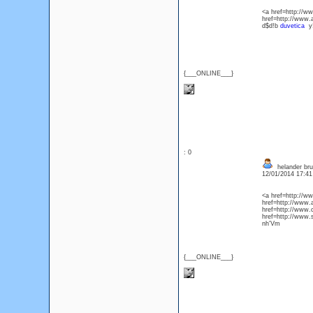
<a href=http://
href=http://ww
d$d!b
duvetica
y!
{___ONLINE___}
: 0
helander brue
12/01/2014 17:4
<a href=http://
href=http://www
href=http://www
href=http://ww
nh'Vm
{___ONLINE___}