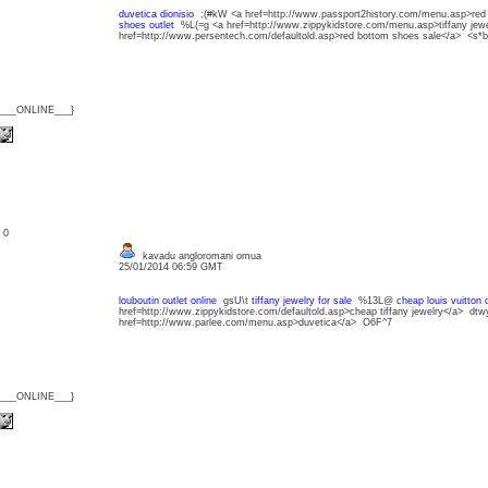
duvetica dionisio
;(#kW <a href=http://www.passport2history.com/menu.asp>red
shoes outlet
%L(=g <a href=http://www.zippykidstore.com/menu.asp>tiffany jew
href=http://www.persentech.com/defaultold.asp>red bottom shoes sale</a> <s*
{___ONLINE___}
: 0
kavadu angloromani omua
25/01/2014 06:59 GMT
louboutin outlet online
gsU\t
tiffany jewelry for sale
%13L@
cheap louis vuitton o
href=http://www.zippykidstore.com/defaultold.asp>cheap tiffany jewelry</a> dtw
href=http://www.parlee.com/menu.asp>duvetica</a> O6F^7
{___ONLINE___}