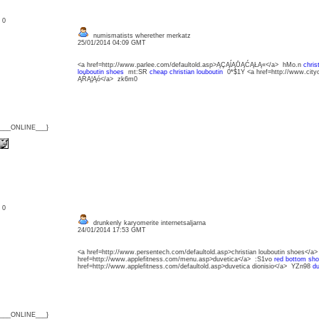
: 0
numismatists wherether merkatz
25/01/2014 04:09 GMT
<a href=http://www.parlee.com/defaultold.asp>ĄÇĄĺĄŮĄĆĄŁĄ«</a> hMo.n
chris
louboutin shoes
mt:SR
cheap christian louboutin
0*$1Y <a href=http://www.city
ĄŔĄ¦Ąó</a> zk6m0
{___ONLINE___}
: 0
drunkenly karyomerite internetsaljarna
24/01/2014 17:53 GMT
<a href=http://www.persentech.com/defaultold.asp>christian louboutin shoes</a
href=http://www.applefitness.com/menu.asp>duvetica</a> :S1vo
red bottom sh
href=http://www.applefitness.com/defaultold.asp>duvetica dionisio</a> YZn98
du
{___ONLINE___}