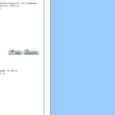
 bottom shoes</a> ],P`O
louboutin
elry</a> t:8TS <a
b>
utlet
<U:=M <a
y[ <a