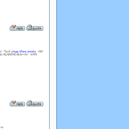
/a> *5o-P
cheap tiffany jewelry
<S8':
¦Ąó ĄÇĄĺĄŮĄĆĄŁĄ«</a> -kA54
 <a