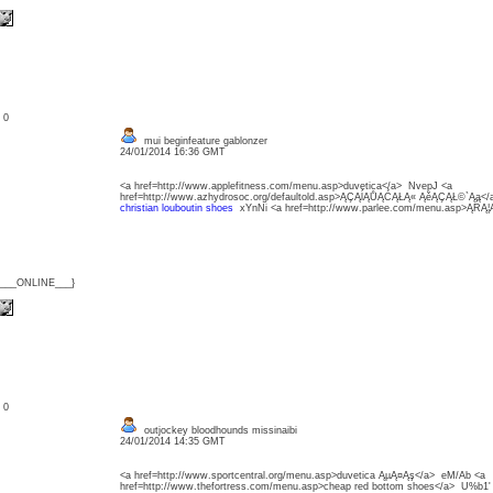
: 0
mui beginfeature gablonzer
24/01/2014 16:36 GMT
<a href=http://www.applefitness.com/menu.asp>duvetica</a> NvepJ <a
href=http://www.azhydrosoc.org/defaultold.asp>ĄÇĄĺĄŮĄĆĄŁĄ« ĄěĄÇĄŁ©`Ąą<
christian louboutin shoes
xYnNi <a href=http://www.parlee.com/menu.asp>ĄŔĄ
{___ONLINE___}
: 0
outjockey bloodhounds missinaibi
24/01/2014 14:35 GMT
<a href=http://www.sportcentral.org/menu.asp>duvetica ĄµĄ¤Ąş</a> eM/Ab <a
href=http://www.thefortress.com/menu.asp>cheap red bottom shoes</a> U%b1'