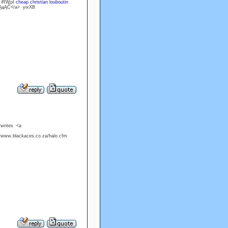
> iRWpI
cheap christian louboutin
ŮĄąĄČ</a> yixXB
rwrites <a
//www.blackaces.co.za/halo.cfm