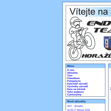
Menu
O nás
Aktuality
Tým
Fotoalbum
Fotogalerie
Kalendář závodů
Výsledky závodů
Kam na trénink
Vaše podpora
Cyklovýlety
Nové aktuality
2017 - aktuality
10.03.17 Shrnutí 2016