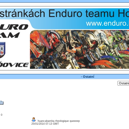
- Ostatní
: 0
huancabamba theologique queeeep
25/01/2014 07:13 GMT