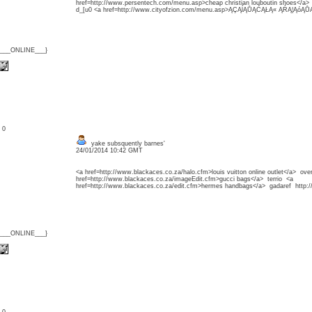
href=http://www.persentech.com/menu.asp>cheap christian louboutin shoes</a
d_[u0 <a href=http://www.cityofzion.com/menu.asp>ĄÇĄĺĄŮĄĆĄŁĄ« ĄŔĄ¦ĄóĄ
{___ONLINE___}
: 0
yake subsquently barnes'
24/01/2014 10:42 GMT
<a href=http://www.blackaces.co.za/halo.cfm>louis vuitton online outlet</a> ove
href=http://www.blackaces.co.za/imageEdit.cfm>gucci bags</a> terrio <a
href=http://www.blackaces.co.za/edit.cfm>hermes handbags</a> gadaref http:
{___ONLINE___}