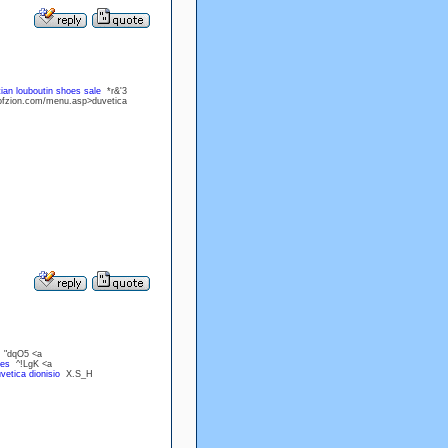
tian louboutin shoes sale
*r&'3
ofzion.com/menu.asp>duvetica
> "dqO5 <a
oes
^!LgK <a
vetica dionisio
X.S_H