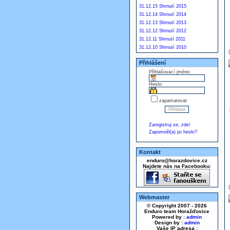
31.12.15 Shrnutí 2015
31.12.14 Shrnutí 2014
31.12.13 Shrnutí 2013
31.12.12 Shrnutí 2012
31.12.11 Shrnutí 2011
31.12.10 Shrnutí 2010
Přihlášení
Přihlašovací jméno:
Heslo:
zapamatovat
Zaregistruj se, zde!
Zapomněl(a) jsi heslo?
Kontakt
enduro@horazdovice.cz
Najdete nás na Facebooku:
Webmaster
© Copyright 2007 - 2026
Enduro team Horažďovice
Powered by :
admin
Design by :
admin
Vaše IP adresa :