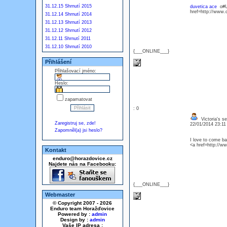
31.12.15 Shrnutí 2015
duvetica ace
o#
href=http://www
31.12.14 Shrnutí 2014
31.12.13 Shrnutí 2013
31.12.12 Shrnutí 2012
31.12.11 Shrnutí 2011
31.12.10 Shrnutí 2010
{___ONLINE___}
Přihlášení
Přihlašovací jméno:
Heslo:
zapamatovat
: 0
Victoria's se
Zaregistruj se, zde!
22/01/2014 23:1
Zapomněl(a) jsi heslo?
I love to come b
<a href=http://
Kontakt
enduro@horazdovice.cz
Najdete nás na Facebooku:
{___ONLINE___}
Webmaster
© Copyright 2007 - 2026
Enduro team Horažďovice
Powered by :
admin
Design by :
admin
Vaše IP adresa :