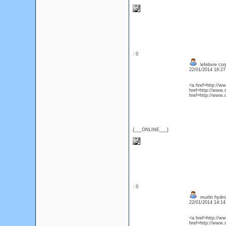
: 0
lefebvre cor
22/01/2014 18:2
<a href=http://w
href=http://www.
href=http://www
{___ONLINE___}
: 0
murlin hydro
22/01/2014 14:1
<a href=http://
href=http://www.