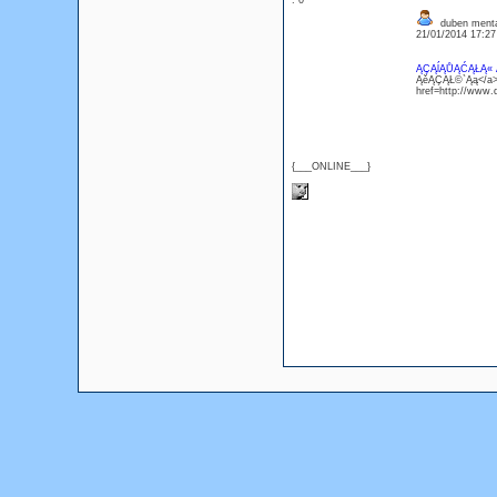
: 0
duben menta
21/01/2014 17:2
ĄÇĄĺĄŮĄĆĄŁĄ« 
ĄěĄÇĄŁ©`Ąą</a> 
href=http://ww
{___ONLINE___}