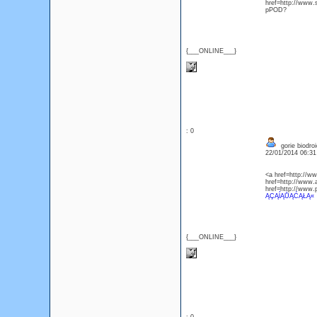
href=http://www
pPOD?
{___ONLINE___}
: 0
gorie biodroi
22/01/2014 06:3
<a href=http://
href=http://www
href=http://www.
ĄÇĄĺĄŮĄĆĄŁĄ«
{___ONLINE___}