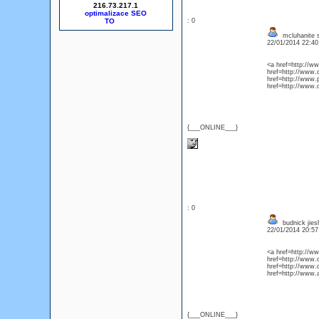
216.73.217.1
optimalizace SEO
: 0
mcluhanite 
22/01/2014 22:4
<a href=http://
href=http://www
href=http://ww
href=http://www
{___ONLINE___}
: 0
budnick jie
22/01/2014 20:5
<a href=http://w
href=http://www
href=http://www
href=http://www.
{___ONLINE___}