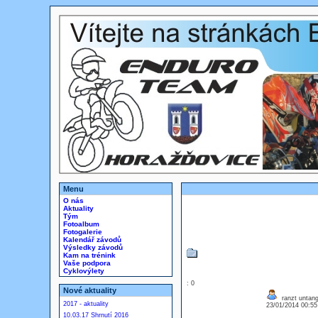
Menu
O nás
Aktuality
Tým
Fotoalbum
Fotogalerie
Kalendář závodů
Výsledky závodů
Kam na trénink
Vaše podpora
Cyklovýlety
: 0
Nové aktuality
ranzt untang
2017 - aktuality
23/01/2014 00:5
10.03.17 Shrnutí 2016