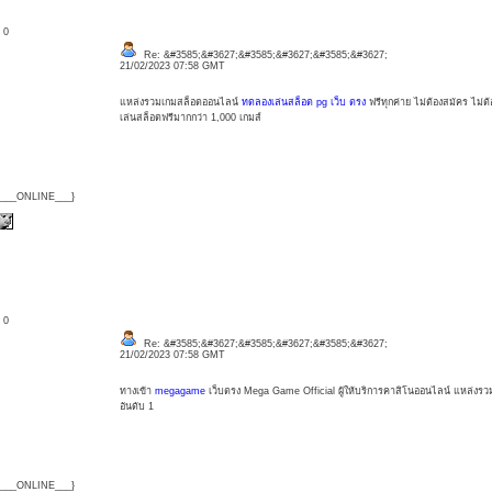
: 0
Re: &#3585;&#3627;&#3585;&#3627;&#3585;&#3627;
21/02/2023 07:58 GMT
แหล่งรวมเกมสล็อตออนไลน์
ทดลองเล่นสล็อต pg เว็บ ตรง
ฟรีทุกค่าย ไม่ต้องสมัคร ไม่ต
เล่นสล็อตฟรีมากกว่า 1,000 เกมส์
{___ONLINE___}
: 0
Re: &#3585;&#3627;&#3585;&#3627;&#3585;&#3627;
21/02/2023 07:58 GMT
ทางเข้า
megagame
เว็บตรง Mega Game Official ผู้ให้บริการคาสิโนออนไลน์ แหล่งรวมเ
อันดับ 1
{___ONLINE___}