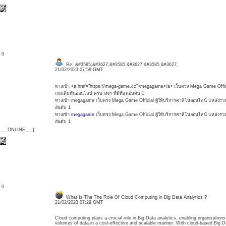
: 0
Re: &#3585;&#3627;&#3585;&#3627;&#3585;&#3627;
21/02/2023 07:58 GMT
ทางเข้า <a href="https://mega-game.cc">megagame</a> เว็บตรง Mega Game Officia
เกมเดิมพันออนไลน์ ครบวงจร ที่ดีที่สุดอันดับ 1
ทางเข้า megagame เว็บตรง Mega Game Official ผู้ให้บริการคาสิโนออนไลน์ แหล่งรวมเก
อันดับ 1
ทางเข้า
megagame
เว็บตรง Mega Game Official ผู้ให้บริการคาสิโนออนไลน์ แหล่งรวมเ
อันดับ 1
{___ONLINE___}
: 0
What Is The The Role Of Cloud Computing in Big Data Analytics ?
21/02/2023 07:29 GMT
Cloud computing plays a crucial role in Big Data analytics, enabling organizations
volumes of data in a cost-effective and scalable manner. With cloud-based Big D