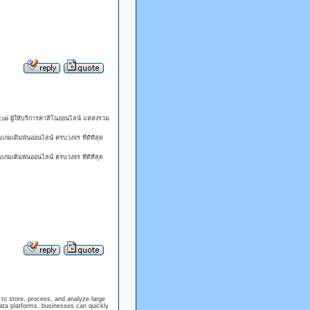
l ผู้ให้บริการคาสิโนออนไลน์ แหล่งรวม
มเดิมพันออนไลน์ ครบวงจร ที่ดีที่สุด
กมเดิมพันออนไลน์ ครบวงจร ที่ดีที่สุด
 to store, process, and analyze large
ata platforms, businesses can quickly