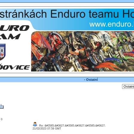
- Ostatní
: 0
Re: &#3585;&#3627;&#3585;&#3627;&#3585;&#3627;
21/02/2023 07:59 GMT