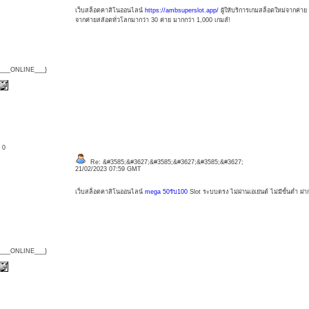
เว็บสล็อตคาสิโนออนไลน์
https://ambsuperslot.app/
ผู้ให้บริการเกมสล็อตใหม่จากค่าย
จากค่ายสล้อตทั่วโลกมากว่า 30 ค่าย มากกว่า 1,000 เกมส์!
{___ONLINE___}
: 0
Re: &#3585;&#3627;&#3585;&#3627;&#3585;&#3627;
21/02/2023 07:59 GMT
เว็บสล็อตคาสิโนออนไลน์
mega 50รับ100
Slot ระบบตรง ไม่ผ่านเอเย่นต์ ไม่มีขั้นต่ำ ฝ
{___ONLINE___}