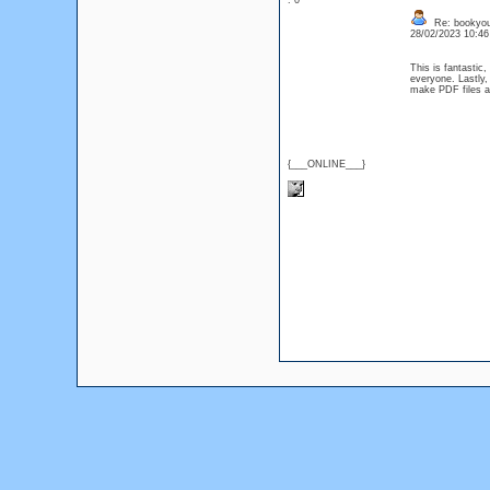
: 0
Re: bookyou
28/02/2023 10:4
This is fantastic,
everyone. Lastly,
make PDF files an
{___ONLINE___}