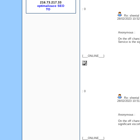
216.73.217.33
optimalizace SEO
: 0
Re: sheetal
28/02/2023 10:5
Anonymous :
On the off chance
Service is the si
{___ONLINE___}
: 0
Re: sheetal
28/02/2023 10:5
Anonymous :
On the off chance
significant escort
{___ONLINE___}