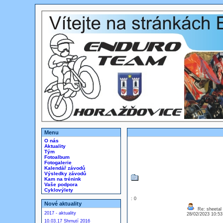
Menu
O nás
Aktuality
Tým
Fotoalbum
Fotogalerie
Kalendář závodů
Výsledky závodů
Kam na trénink
Vaše podpora
Cyklovýlety
: 0
Nové aktuality
Re: sheetal
2017 - aktuality
28/02/2023 10:5
10.03.17 Shrnutí 2016