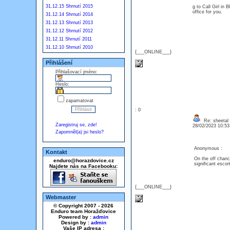
31.12.15 Shrnutí 2015
g to Call Girl in 
office for you.
31.12.14 Shrnutí 2014
31.12.13 Shrnutí 2013
31.12.12 Shrnutí 2012
31.12.11 Shrnutí 2011
31.12.10 Shrnutí 2010
{___ONLINE___}
Přihlášení
Přihlašovací jméno:
Heslo:
zapamatovat
: 0
Re: sheetal
Zaregistruj se, zde!
28/02/2023 10:5
Zapomněl(a) jsi heslo?
Anonymous :
Kontakt
On the off chance
enduro@horazdovice.cz
significant escort
Najdete nás na Facebooku:
{___ONLINE___}
Webmaster
© Copyright 2007 - 2026
Enduro team Horažďovice
Powered by :
admin
Design by :
admin
Vaše IP adresa :