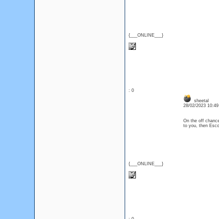
{___ONLINE___}
: 0
sheetal
28/02/2023 10:4
On the off chanc
to you, then Escor
{___ONLINE___}