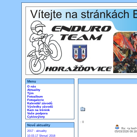
Menu
O nás
Aktuality
Tým
Fotoalbum
Fotogalerie
Kalendář závodů
Výsledky závodů
Kam na trénink
Vaše podpora
Cyklovýlety
: 0
Nové aktuality
Re: <a href=
2017 - aktuality
05/03/2026 09:1
10.03.17 Shrnutí 2016