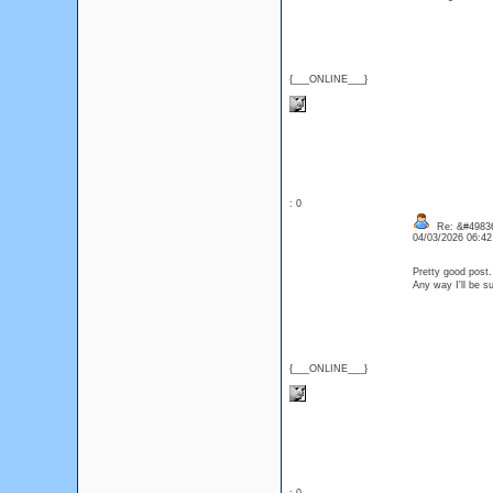
{___ONLINE___}
: 0
Re: &#49836
04/03/2026 06:4
Pretty good post.
Any way I'll be s
{___ONLINE___}