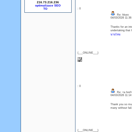
216.73.216.236
optimalizace SEO
: 0
Re: hlseo
04/03/2026 11:3
Thanks for an int
undertaking that 
นานไหม
{___ONLINE___}
: 0
Re: <a href=
04/03/2026 11:1
Thank you so much 
many without fail
{___ONLINE___}