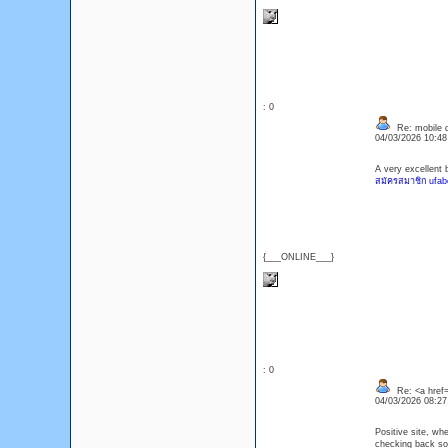
: 0
Re: mobile di
04/03/2026 10:4
A very excellent 
สมัครสมาชิก ufab
{___ONLINE___}
: 0
Re: <a href=
04/03/2026 08:2
Positive site, whe
checking back so