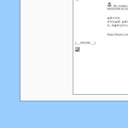
: 0
Re: mobile di
04/03/2026 02:3
슬롯사이트
온라인슬롯, 슬롯
라, 에볼루션카지
https://kkuns.co
{___ONLINE___}