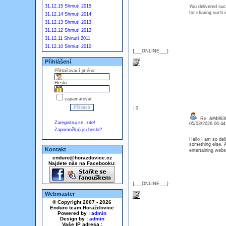
31.12.15 Shrnutí 2015
You delivered suc
for sharing such
31.12.14 Shrnutí 2014
31.12.13 Shrnutí 2013
31.12.12 Shrnutí 2012
31.12.11 Shrnutí 2011
31.12.10 Shrnutí 2010
{___ONLINE___}
Přihlášení
Přihlašovací jméno:
Heslo:
zapamatovat
: 0
Re: &#49836
Zaregistruj se, zde!
05/03/2026 06:4
Zapomněl(a) jsi heslo?
Hello I am so del
something else, A
Kontakt
entertaining web
enduro@horazdovice.cz
Najdete nás na Facebooku:
{___ONLINE___}
Webmaster
© Copyright 2007 - 2026
Enduro team Horažďovice
Powered by :
admin
Design by :
admin
Vaše IP adresa :