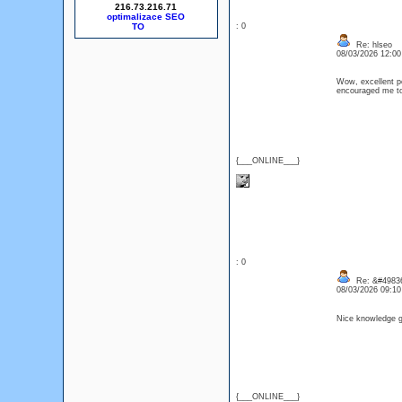
216.73.216.71
optimalizace SEO
: 0
Re: hlseo
08/03/2026 12:0
Wow, excellent pos
encouraged me to
{___ONLINE___}
: 0
Re: &#49836
08/03/2026 09:1
Nice knowledge ga
{___ONLINE___}