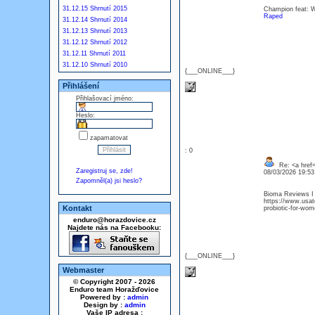
31.12.15 Shrnutí 2015
Champion feat: Wh
Raped
31.12.14 Shrnutí 2014
31.12.13 Shrnutí 2013
31.12.12 Shrnutí 2012
31.12.11 Shrnutí 2011
31.12.10 Shrnutí 2010
{___ONLINE___}
Přihlášení
Přihlašovací jméno:
Heslo:
zapamatovat
: 0
Re: <a href=
Zaregistruj se, zde!
08/03/2026 19:5
Zapomněl(a) jsi heslo?
Bioma Reviews I 
https://www.usato
Kontakt
probiotic-for-wom
enduro@horazdovice.cz
Najdete nás na Facebooku:
{___ONLINE___}
Webmaster
© Copyright 2007 - 2026
Enduro team Horažďovice
Powered by :
admin
Design by :
admin
Vaše IP adresa :