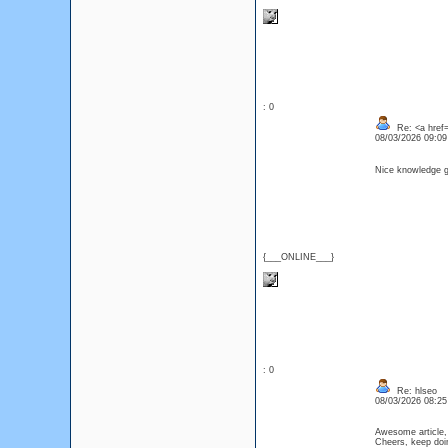
: 0
Re: <a href=
08/03/2026 09:0
Nice knowledge ga
{___ONLINE___}
: 0
Re: hlseo
08/03/2026 08:2
Awesome article, 
Cheers, keep d