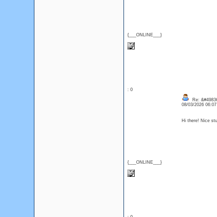
{___ONLINE___}
: 0
Re: &#49836
08/03/2026 06:0
Hi there! Nice s
{___ONLINE___}