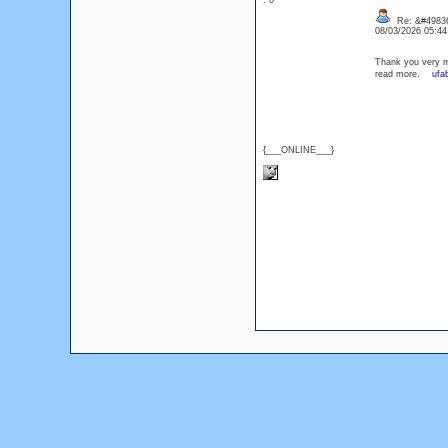
: 0
Re: &#49836
08/03/2026 05:4
Thank you very mu
read more.
ufab
{___ONLINE___}