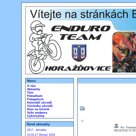
Menu
O nás
Aktuality
Tým
Fotoalbum
Fotogalerie
Kalendář závodů
Výsledky závodů
Kam na trénink
Vaše podpora
Cyklovýlety
: 0
Nové aktuality
Re: Panduan
2017 - aktuality
09/03/2026 07:0
10.03.17 Shrnutí 2016