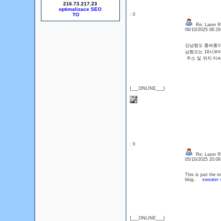
216.73.217.23
optimalizace SEO
: 0
Re: Laser R
06/10/2025 06:2
강남쩜오 룸싸롱의 
남쩜오는 18시부터
주소 및 위치 티
{___ONLINE___}
: 0
Re: Laser R
05/10/2025 20:0
This is just the i
blog..
sweater 
{___ONLINE___}