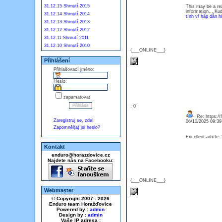
31.12.15 Shrnutí 2015
This may be a rea
information… Kud
31.12.14 Shrnutí 2014
tính vŕ hấp dẫn h
31.12.13 Shrnutí 2013
31.12.12 Shrnutí 2012
31.12.11 Shrnutí 2011
31.12.10 Shrnutí 2010
{___ONLINE___}
Přihlášení
Přihlašovací jméno:
Heslo:
zapamatovat
: 0
Re: https://f
Zaregistruj se, zde!
06/10/2025 09:3
Zapomněl(a) jsi heslo?
Excellent article.
Kontakt
enduro@horazdovice.cz
Najdete nás na Facebooku:
{___ONLINE___}
Webmaster
© Copyright 2007 - 2026
Enduro team Horažďovice
Powered by :
admin
Design by :
admin
Vaše IP adresa :