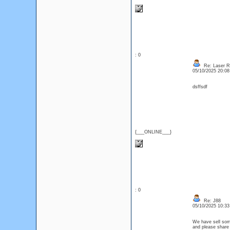
: 0
Re: Laser R
05/10/2025 20:0
dsffsdf
{___ONLINE___}
: 0
Re: J88
05/10/2025 10:3
We have sell some
and please share