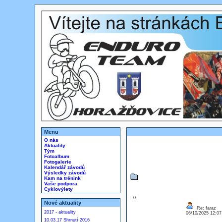
Menu
O nás
Aktuality
Tým
Fotoalbum
Fotogalerie
Kalendář závodů
Výsledky závodů
Kam na trénink
Vaše podpora
Cyklovýlety
: 0
Nové aktuality
Re: faraz
2017 - aktuality
06/10/2025 12:0
10.03.17 Shrnutí 2016