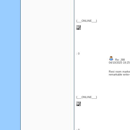
{___ONLINE___}
: 0
Re: J88
04/10/2025 19:2
Rest room marketi
remarkable write
{___ONLINE___}