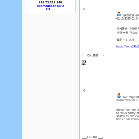
216.73.217.140
optimalizace SEO
: 0
&#50937;&#5
01/10/2025 02:0
해피툰은 다양한 무
가장 빠른 주소로 
웹툰 미리보기
https://xn--z27b
{___ONLINE___}
: 0
Re: https://f
30/09/2025 09:2
Break free from l
to focus purely o
seamless and exhi
https://hillclimbr
{___ONLINE___}