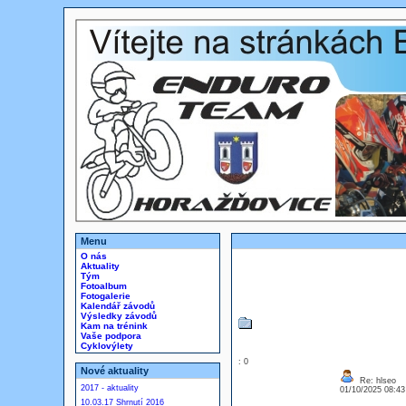
Menu
O nás
Aktuality
Tým
Fotoalbum
Fotogalerie
Kalendář závodů
Výsledky závodů
Kam na trénink
Vaše podpora
Cyklovýlety
: 0
Nové aktuality
Re: hlseo
2017 - aktuality
01/10/2025 08:4
10.03.17 Shrnutí 2016