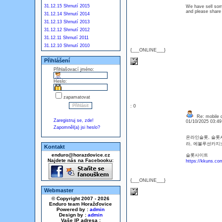
31.12.15 Shrnutí 2015
We have sell some
and please share
31.12.14 Shrnutí 2014
31.12.13 Shrnutí 2013
31.12.12 Shrnutí 2012
31.12.11 Shrnutí 2011
31.12.10 Shrnutí 2010
{___ONLINE___}
Přihlášení
Přihlašovací jméno:
Heslo:
zapamatovat
: 0
Re: mobile di
Zaregistruj se, zde!
01/10/2025 03:4
Zapomněl(a) jsi heslo?
온라인슬롯, 슬롯
라, 에볼루션카
Kontakt
enduro@horazdovice.cz
슬롯사이트
Najdete nás na Facebooku:
https://kkuns.co
{___ONLINE___}
Webmaster
© Copyright 2007 - 2026
Enduro team Horažďovice
Powered by :
admin
Design by :
admin
Vaše IP adresa :