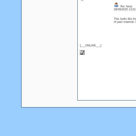
: 0
Re: faraz
29/09/2025 13:0
This looks like th
of past material.
{___ONLINE___}