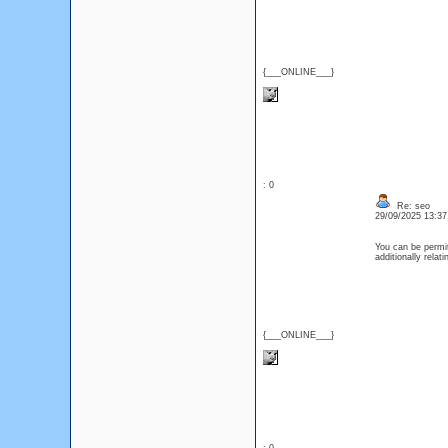
{___ONLINE___}
: 0
Re: seo
29/09/2025 13:3
You can be permit
additionally rela
{___ONLINE___}