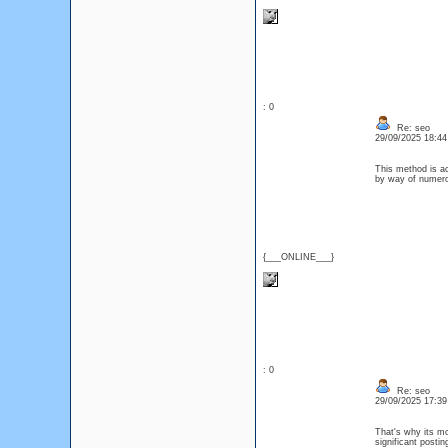
: 0
Re: seo
29/09/2025 18:4
This method is ac
by way of numerou
{___ONLINE___}
: 0
Re: seo
29/09/2025 17:3
That's why its mo
significant posti